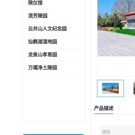
殡仪馆
流芳陵园
云井山人文纪念园
仙鹤湖湿地园
龙泉山孝恩园
万福净土陵园
产品描述
级别