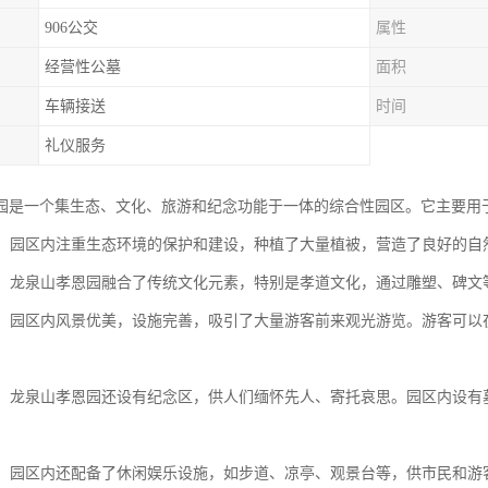
906公交
属性
经营性公墓
面积
车辆接送
时间
礼仪服务
园是一个集生态、文化、旅游和纪念功能于一体的综合性园区。它主要用
保护：园区内注重生态环境的保护和建设，种植了大量植被，营造了良好的
传承：龙泉山孝恩园融合了传统文化元素，特别是孝道文化，通过雕塑、碑文
观光：园区内风景优美，设施完善，吸引了大量游客前来观光游览。游客可
功能：龙泉山孝恩园还设有纪念区，供人们缅怀先人、寄托哀思。园区内设
。
娱乐：园区内还配备了休闲娱乐设施，如步道、凉亭、观景台等，供市民和