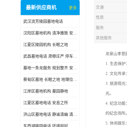
最新供应商机
交通
更多
性质
武汉流芳陵园墓地电话
服务
汉阳区墓地机构 清净雅致 安息之所
其他服务
江夏区陵园机构 长眠之地
龙泉山孝恩
武昌墓地电话 肃穆庄严 停车方便
1. 生态
墓地一条龙服务 规划整齐 安息之所
2. 文化
蔡甸区墓地 长眠之地 地理位置好
3. 旅游
江岸区墓地机构 墓园静地
光。
江夏区墓地电话 安息之所
4. 纪念
的纪念场所
洪山区墓地电话 静谧清幽 清净雅致
5. 休闲
东西湖陵园电话 环境挺好