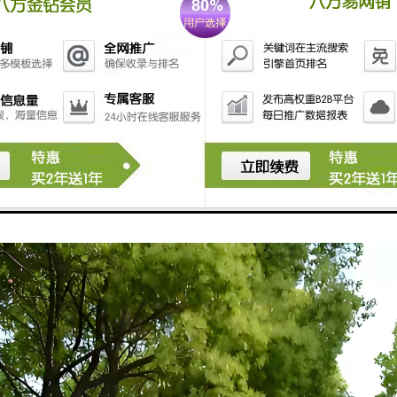
活动：提供场地和设施，供家属举行追思会、纪念仪式等活动。
美化：园林式设计，营造宁静、庄重的环境，供家属和访客缅怀逝者。
传承：通过碑文、雕塑等形式，传承和弘扬孝道文化、家族历史。
慰藉：为逝者家属提供心理支持，帮助他们度过失去亲人的悲痛时期。
维护：负责陵园的日常管理和维护，确保环境整洁、设施完好。
服务：提供殡葬相关的咨询服务，帮助家属了解流程和注意事项。
环保：注重生态保护，采用环保材料和节能技术，减少对环境的影响。
同构成了龙泉山孝恩园陵园的综合服务体系，旨在为逝者提供安息之所，