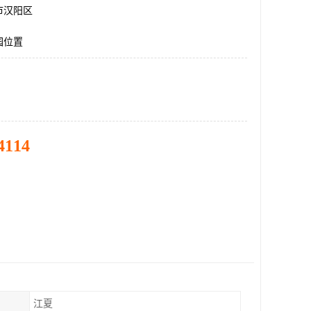
市汉阳区
园位置
4114
江夏