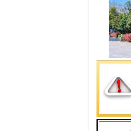
龙泉山孝恩
1. 安葬