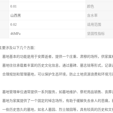
0.01
颜色
山西黑
含水率
0.02
适用范围
46MPa
坚固性指标
主要涉及以下几个方面：
逝者：墓地基本的功能是用于安葬逝者，提供一个庄重、肃穆的场所，供家
传承：墓地往往承载着丰富的历史文化信息，通过墓碑、墓志铭等形式，记
保护：合理规划和管理墓地，可以保护生态环境，防止土地资源浪费和环境
服务：墓地管理单位通常提供一系列服务，如墓地维护、祭祀用品销售、丧
慰藉：墓地为家属提供了一个固定的悼念场所，有助于缓解失去亲人的悲痛
观光：一些历史悠久的墓地，如名人墓园、烈士陵园等，具有较高的历史和