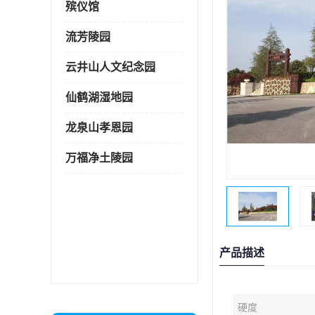
殡仪馆
流芳陵园
云井山人文纪念园
仙鹤湖湿地园
龙泉山孝恩园
万福净土陵园
产品描述
硬度