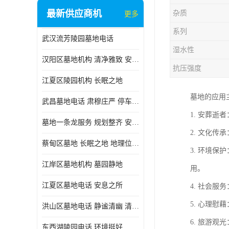
最新供应商机
杂质
更多
系列
武汉流芳陵园墓地电话
湿水性
汉阳区墓地机构 清净雅致 安息之所
抗压强度
江夏区陵园机构 长眠之地
墓地的应用
武昌墓地电话 肃穆庄严 停车方便
1. 安葬
墓地一条龙服务 规划整齐 安息之所
2. 文化
蔡甸区墓地 长眠之地 地理位置好
3. 环境
江岸区墓地机构 墓园静地
用。
江夏区墓地电话 安息之所
4. 社会
5. 心理
洪山区墓地电话 静谧清幽 清净雅致
6. 旅游
东西湖陵园电话 环境挺好