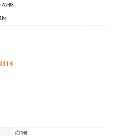
市汉阳区
机构
4114
花岗岩