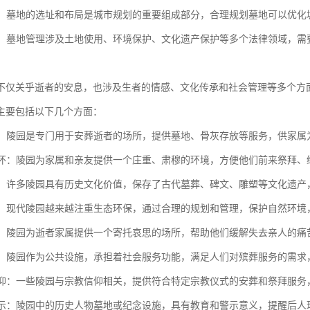
规划：墓地的选址和布局是城市规划的重要组成部分，合理规划墓地可以优
规范：墓地管理涉及土地使用、环境保护、文化遗产保护等多个法律领域，
不仅关乎逝者的安息，也涉及生者的情感、文化传承和社会管理等多个方
主要包括以下几个方面：
逝者：陵园是专门用于安葬逝者的场所，提供墓地、骨灰存放等服务，供家
与缅怀：陵园为家属和亲友提供一个庄重、肃穆的环境，方便他们前来祭拜
传承：许多陵园具有历史文化价值，保存了古代墓葬、碑文、雕塑等文化遗
保护：现代陵园越来越注重生态环保，通过合理的规划和管理，保护自然环
慰藉：陵园为逝者家属提供一个寄托哀思的场所，帮助他们缓解失去亲人的
功能：陵园作为公共设施，承担着社会服务功能，满足人们对殡葬服务的需
与信仰：一些陵园与宗教信仰相关，提供符合特定宗教仪式的安葬和祭拜服
与警示：陵园中的历史人物墓地或纪念设施，具有教育和警示意义，提醒后