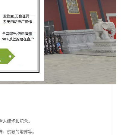
后人缅怀和纪念。
墓碑、佛教的塔葬等。