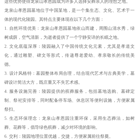
这些优势使得龙泉山孝恩园成为许多人选择安葬亲人的理想之地。
龙泉山孝恩园墓地位于中国某地，是一个集生态、文化、艺术于一
体的现代化陵园。其特点主要体现在以下几个方面：
1. 自然环境优美：龙泉山孝恩园墓地依山而建，周围山清水秀，绿
树成荫，空气清新，为逝者提供了一个宁静安详的长眠之地。
2. 文化底蕴深厚：陵园融入了中国传统文化元素，尤其是孝道文
化，通过雕塑、碑文等形式，传递尊老爱幼、孝亲敬长的传统美
德。
3. 设计风格特：墓园整体布局合理，结合现代艺术与古典美学，墓
碑设计简洁大方，既庄重又不失艺术感。
4. 服务设施完善：陵园提供的殡葬服务，包括墓地选购、墓碑定
制、祭祀安排等，同时配备停车场、休息区等便利设施，方便家属
祭扫。
5. 生态环保理念：龙泉山孝恩园注重环保，采用生态葬法，如树
葬、花葬等，倡导绿色殡葬，减少对环境的影响。
6. 交利：陵园地理位置优越，交捷，方便家属前往祭奠。