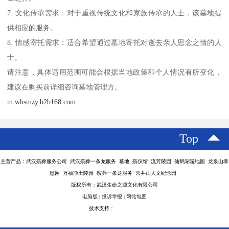
7. 文化传承需求：对于重视传统文化和家族传承的人士，该墓地提
供相应的服务。
8. 情感寄托需求：适合希望通过墓地寄托对逝去亲人思念之情的人
士。
请注意，具体适用范围可能会根据当地政策和个人情况有所变化，
建议在购买前详细咨询墓地管理方。
m.whsmzy.b2b168.com
Top
主营产品：武汉殡葬服务公司 武汉殡葬一条龙服务 墓地 殡仪馆 流芳陵园 仙鹤湖湿地园 龙泉山孝
恩园 万福净土陵园 殡葬一条龙服务 云井山人文纪念园
版权所有：武汉生命之源文化有限公司
电脑版
|
投诉举报
|
网站地图
技术支持：
八方资源网