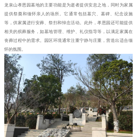
龙泉山孝恩园墓地的主要功能是为逝者提供安息之地，同时为家属
提供祭奠和缅怀亲人的场所。它通常包括墓穴、墓碑、纪念设施
等，供家属进行安葬、祭扫和悼念活动。此外，孝恩园还可能提供
相关的殡葬服务，如墓地管理、维护、礼仪指导等，以满足家属在
丧葬过程中的需求。园区环境通常注重宁静与庄重，营造出适合缅
怀的氛围。