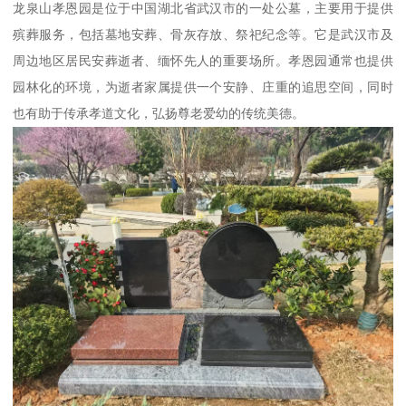
龙泉山孝恩园是位于中国湖北省武汉市的一处公墓，主要用于提供
殡葬服务，包括墓地安葬、骨灰存放、祭祀纪念等。它是武汉市及
周边地区居民安葬逝者、缅怀先人的重要场所。孝恩园通常也提供
园林化的环境，为逝者家属提供一个安静、庄重的追思空间，同时
也有助于传承孝道文化，弘扬尊老爱幼的传统美德。