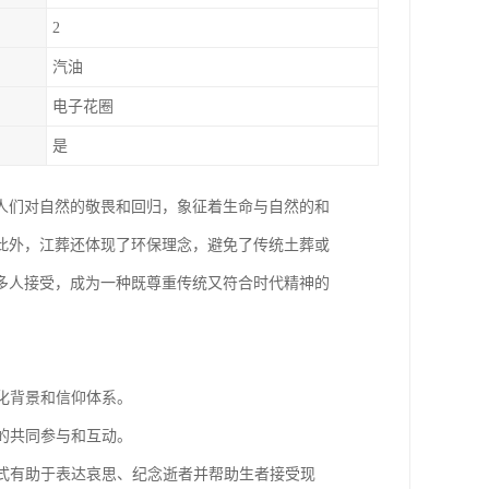
2
汽油
电子花圈
是
人们对自然的敬畏和回归，象征着生命与自然的和
此外，江葬还体现了环保理念，避免了传统土葬或
多人接受，成为一种既尊重传统又符合时代精神的
文化背景和信仰体系。
友的共同参与和互动。
仪式有助于表达哀思、纪念逝者并帮助生者接受现