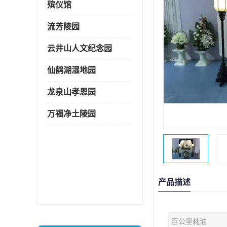
殡仪馆
流芳陵园
云井山人文纪念园
仙鹤湖湿地园
龙泉山孝恩园
万福净土陵园
产品描述
百公里耗油