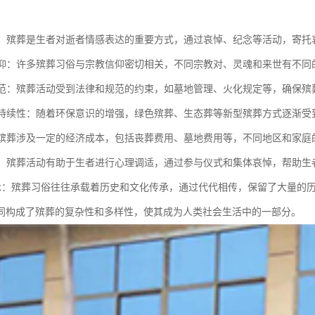
表达：殡葬是生者对逝者情感表达的重要方式，通过哀悼、纪念等活动，寄托
与信仰：许多殡葬习俗与宗教信仰密切相关，不同宗教对、灵魂和来世有不同
与规范：殡葬活动受到法律和规范的约束，如墓地管理、火化规定等，确保殡
与可持续性：随着环保意识的增强，绿色殡葬、生态葬等新型殡葬方式逐渐
性：殡葬涉及一定的经济成本，包括丧葬费用、墓地费用等，不同地区和家
调适：殡葬活动有助于生者进行心理调适，通过参与仪式和集体哀悼，帮助生
史传承：殡葬习俗往往承载着历史和文化传承，通过代代相传，保留了大量的
同构成了殡葬的复杂性和多样性，使其成为人类社会生活中的一部分。