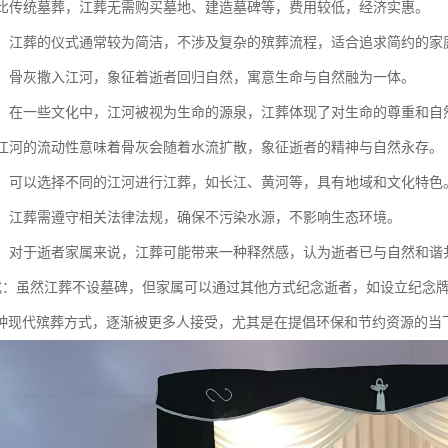
：相比传统墓葬，江葬无需购买墓地、建造墓碑等，费用较低，经济实惠。
简单：江葬的仪式通常较为简洁，不涉及复杂的殡葬流程，适合追求简约的家
自然：骨灰撒入江河，象征着逝者回归自然，寓意生命与自然融为一体。
意义：在一些文化中，江河被视为生命的源泉，江葬体现了对生命的尊重和自
性：江河的流动性意味着骨灰会随着水流扩散，象征逝者的精神与自然永存。
多样：可以选择不同的江河进行江葬，如长江、黄河等，具有地域和文化特色
规范：江葬需遵守相关法律法规，确保不污染水源，不影响生态环境。
安慰：对于逝者家属来说，江葬可能带来一种释然感，认为逝者已与自然和谐
念方式：虽然江葬不设墓碑，但家属可以通过其他方式纪念逝者，如设立纪念
种现代殡葬方式，逐渐被更多人接受，尤其是在提倡环保和节约资源的当