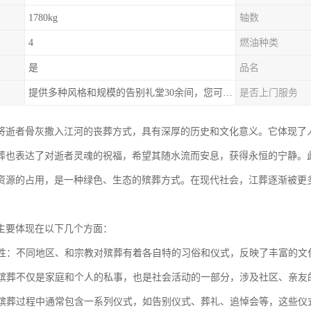
1780kg
轴数
4
燃油种类
是
品名
提供多种风格和规模的告别礼堂30余间，您可以根据需求选择。
是否上门服务
将逝者骨灰撒入江河的丧葬方式，具有深厚的历史和文化意义。它体现了
葬也表达了对逝者灵魂的祝福，希望其随水流而安息，获得永恒的宁静。
资源的占用，是一种绿色、生态的殡葬方式。在现代社会，江葬逐渐被更
主要体现在以下几个方面：
多样性：不同地区、和宗教对殡葬有着各自特的习俗和仪式，反映了丰富的
性：殡葬不仅是家庭和个人的私事，也是社会活动的一部分，涉及社区、亲
性：殡葬过程中通常包含一系列仪式，如告别仪式、葬礼、追悼会等，这些