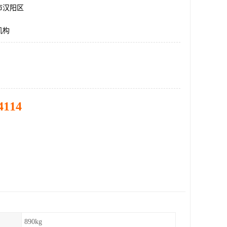
市汉阳区
机构
4114
890kg