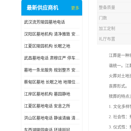
最新供应商机
整备质量
更多
门数
武汉流芳陵园墓地电话
加工定制
汉阳区墓地机构 清净雅致 安息之所
礼厅布置
江夏区陵园机构 长眠之地
江葬是一种
武昌墓地电话 肃穆庄严 停车方便
谐统一。江
墓地一条龙服务 规划整齐 安息之所
火葬对土地
蔡甸区墓地 长眠之地 地理位置好
丧葬形式。
江岸区墓地机构 墓园静地
殡葬的特点
江夏区墓地电话 安息之所
1. 文化
2. 社会
洪山区墓地电话 静谧清幽 清净雅致
3. 仪式
东西湖陵园电话 环境挺好