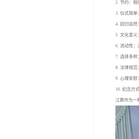
2. 节约
3. 仪式
4. 回归
5. 文化
6. 流动
7. 选择
8. 法律
9. 心理
10. 纪
江葬作为一