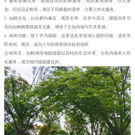
4. 服务设施完善：陵园提供的殡葬服务，包括墓地选择、仪式策
划、纪念品定制等，满足不同家庭的需求，注重人性化服务。
5. 仙鹤文化：以仙鹤为象征，寓意长寿、吉祥与高洁，陵园内常可
见到仙鹤雕塑或相关元素，增添了文化内涵与艺术美感。
6. 休闲功能：除了作为陵园，这里还具有湿地公园的功能，适合市
民休闲、观光，成为人与自然和谐共处的场所。
总体而言，仙鹤湖湿地园陵园以其特的生态环境、文化内涵和人性
化服务，成为现代陵园建设的。