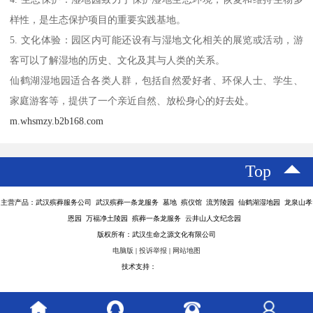
样性，是生态保护项目的重要实践基地。
5. 文化体验：园区内可能还设有与湿地文化相关的展览或活动，游
客可以了解湿地的历史、文化及其与人类的关系。
仙鹤湖湿地园适合各类人群，包括自然爱好者、环保人士、学生、
家庭游客等，提供了一个亲近自然、放松身心的好去处。
m.whsmzy.b2b168.com
Top
主营产品：武汉殡葬服务公司 武汉殡葬一条龙服务 墓地 殡仪馆 流芳陵园 仙鹤湖湿地园 龙泉山孝
恩园 万福净土陵园 殡葬一条龙服务 云井山人文纪念园
版权所有：武汉生命之源文化有限公司
电脑版
|
投诉举报
|
网站地图
技术支持：
八方资源网