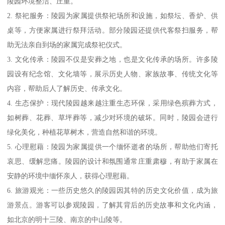
陵园环境整洁、庄重。
2. 祭祀服务：陵园为家属提供祭祀场所和设施，如祭坛、香炉、供
桌等，方便家属进行祭拜活动。部分陵园还提供代客祭扫服务，帮
助无法亲自到场的家属完成祭祀仪式。
3. 文化传承：陵园不仅是安葬之地，也是文化传承的场所。许多陵
园设有纪念馆、文化墙等，展示历史人物、家族故事、传统文化等
内容，帮助后人了解历史、传承文化。
4. 生态保护：现代陵园越来越注重生态环保，采用绿色殡葬方式，
如树葬、花葬、草坪葬等，减少对环境的破坏。同时，陵园会进行
绿化美化，种植花草树木，营造自然和谐的环境。
5. 心理慰藉：陵园为家属提供一个缅怀逝者的场所，帮助他们寄托
哀思、缓解悲痛。陵园的设计和氛围通常庄重肃穆，有助于家属在
安静的环境中缅怀亲人，获得心理慰藉。
6. 旅游观光：一些历史悠久的陵园因其特的历史文化价值，成为旅
游景点。游客可以参观陵园，了解其背后的历史故事和文化内涵，
如北京的明十三陵、南京的中山陵等。