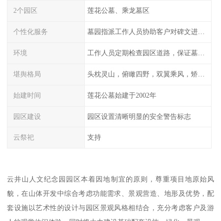
2个园区
莲花公墓、乘龙墓区
个性化服务
墓园指派工作人员协助客户对碑文进行描摹
环境
工作人员定期检查园区道路，保证墓园、墓位间的道路便捷、平整
堪舆格局
头枕灵山，俯瞰四野，双翼乘风，矫首昂视
始建时间
莲花公墓始建于2002年
园区建设
园区设置清晰明显的安全警告标志
云祭祀
支持
云井山人文纪念园园区本着因地制宜的原则，尊重项目地原始风
貌，在山体开发中综合考虑功能需求、景观营造、地形及优势，配
套设施以艺术性的设计与园区景观风格相结合，充分考虑客户及游