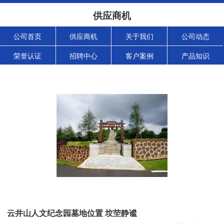
供应商机
公司首页
供应商机
关于我们
公司动态
荣誉认证
招聘中心
客户案例
产品知识
云井山人文纪念园墓地位置 坟茔静谧