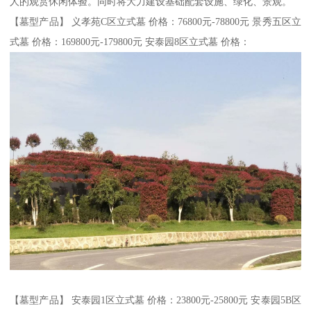
人的观赏休闲体验。同时将大力建设基础配套设施、绿化、景观。
【墓型产品】 义孝苑C区立式墓 价格：76800元-78800元 景秀五区立
式墓 价格：169800元-179800元 安泰园8区立式墓 价格：
【墓型产品】 安泰园1区立式墓 价格：23800元-25800元 安泰园5B区