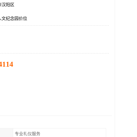
市汉阳区
人文纪念园价位
4114
专业礼仪服务