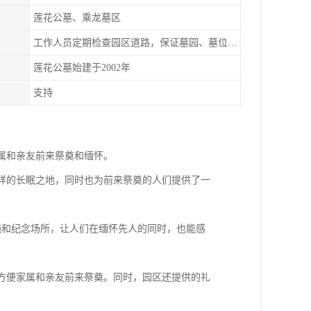
莲花公墓、乘龙墓区
工作人员定期检查园区道路，保证墓园、墓位间的道路便捷、平整
莲花公墓始建于2002年
支持
家属和亲友前来祭奠和缅怀。
安详的长眠之地，同时也为前来祭奠的人们提供了一
设施和纪念场所，让人们在缅怀先人的同时，也能感
，方便家属和亲友前来祭奠。同时，园区还提供的礼