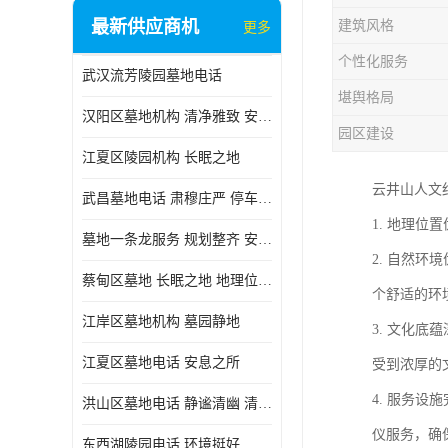
最新供应商机
建筑风格
更多
个性化服务
武汉流芳陵园墓地电话
堪舆格局
汉阳区墓地机构 清净雅致 安息之所
园区建设
江夏区陵园机构 长眠之地
云井山人文
武昌墓地电话 肃穆庄严 停车方便
1. 地理
墓地一条龙服务 规划整齐 安息之所
2. 自然
蔡甸区墓地 长眠之地 地理位置好
个舒适的环
江岸区墓地机构 墓园静地
3. 文化
江夏区墓地电话 安息之所
受到浓厚的
4. 服务
洪山区墓地电话 静谧清幽 清净雅致
仪服务，确
东西湖陵园电话 环境挺好