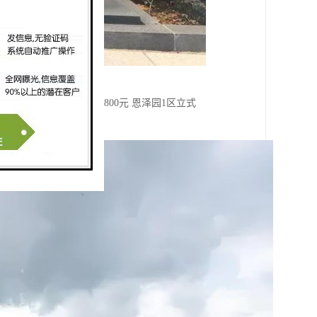
园6区立式墓 价格：130800元 恩泽园1区立式