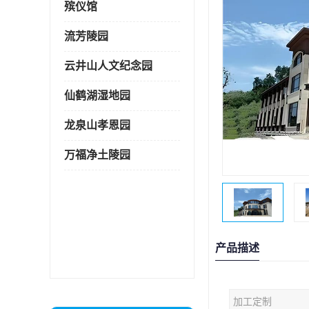
殡仪馆
流芳陵园
云井山人文纪念园
仙鹤湖湿地园
龙泉山孝恩园
万福净土陵园
产品描述
加工定制