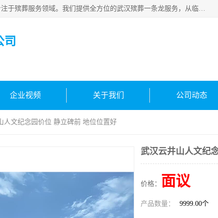
武汉生命之源文化有限公司，秉持着对生命的敬重与关怀，专注于殡葬服务领域。我们提供全方位的武汉殡葬一条龙服务，从临终关怀开始，到后事的妥善处理，每个环节都精心安排。专业团队严格依照规范，为逝者净身、穿衣，庄重地接运遗体，提供优质的遗体整理与妆扮服务。告别仪式策划、火化手续办理以及骨灰安置等事务，也都有专人协助。
公司
企业视频
关于我们
公司动态
山人文纪念园价位 静立碑前 地位位置好
武汉云井山人文纪念
面议
价格：
产品数量：
9999.00个