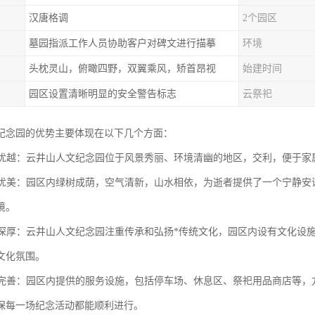
汉唐格调
2个园区
墓园指派工作人员协助客户对碑文进行描摹
环境
头枕灵山，俯瞰四野，双翼乘风，矫首昂视
始建时间
园区设置清晰明显的安全警告标志
云祭祀
纪念园的优势主要体现在以下几个方面：
位置优越：云井山人文纪念园位于风景秀丽、环境清幽的地区，交利，便于
环境优美：园区内绿树成荫，空气清新，山水相依，为逝者提供了一个宁静
境。
底蕴深厚：云井山人文纪念园注重传承和弘扬*传统文化，园区内设有文化
文化氛围。
设施完善：园区内提供的服务设施，包括停车场、休息区、祭祀用品商店等
保每一场纪念活动都能顺利进行。