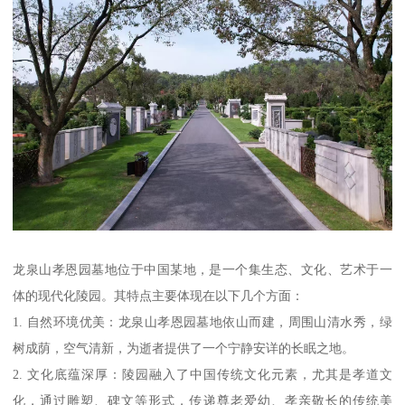
龙泉山孝恩园墓地位于中国某地，是一个集生态、文化、艺术于一
体的现代化陵园。其特点主要体现在以下几个方面：
1. 自然环境优美：龙泉山孝恩园墓地依山而建，周围山清水秀，绿
树成荫，空气清新，为逝者提供了一个宁静安详的长眠之地。
2. 文化底蕴深厚：陵园融入了中国传统文化元素，尤其是孝道文
化，通过雕塑、碑文等形式，传递尊老爱幼、孝亲敬长的传统美