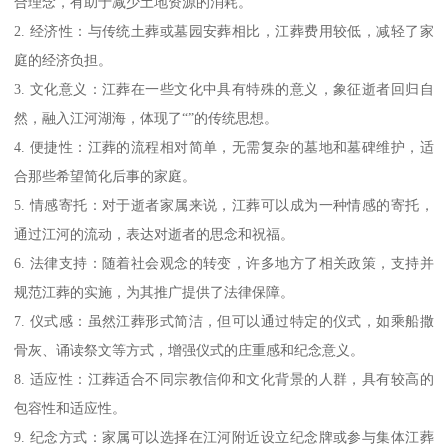
合理念，有助于减少土地资源的消耗。
2. 经济性：与传统土葬或墓园安葬相比，江葬费用较低，减轻了家
庭的经济负担。
3. 文化意义：江葬在一些文化中具有特殊的意义，象征逝者回归自
然，融入江河湖海，体现了“”的传统思想。
4. 便捷性：江葬的流程相对简单，无需复杂的墓地和墓碑维护，适
合那些希望简化后事的家庭。
5. 情感寄托：对于逝者家属来说，江葬可以成为一种情感的寄托，
通过江河的流动，表达对逝者的思念和祝福。
6. 法律支持：随着社会观念的转变，许多地方了相关政策，支持并
规范江葬的实施，为其推广提供了法律保障。
7. 仪式感：虽然江葬形式简洁，但可以通过特定的仪式，如乘船撒
骨灰、诵读祭文等方式，增强仪式的庄重感和纪念意义。
8. 适应性：江葬适合不同宗教信仰和文化背景的人群，具有较高的
包容性和适应性。
9. 纪念方式：家属可以选择在江河附近设立纪念牌或参与集体江葬