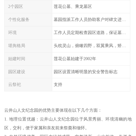
2个园区
莲花公墓、乘龙墓区
个性化服务
墓园指派工作人员协助客户对碑文进行描摹
环境
工作人员定期检查园区道路，保证墓园、墓位间的道路便捷、平整
堪舆格局
头枕灵山，俯瞰四野，双翼乘风，矫首昂视
始建时间
莲花公墓始建于2002年
园区建设
园区设置清晰明显的安全警告标志
云祭祀
支持
云井山人文纪念园的优势主要体现在以下几个方面：
1. 地理位置优越：云井山人文纪念园位于风景秀丽、环境清幽的地
区，交利，便于家属和亲友前来祭奠和缅怀。