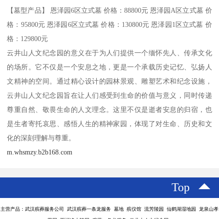
【墓型产品】 恩泽园6区立式墓 价格：88800元 恩泽园A区立式墓 价
格：95800元 恩泽园6区立式墓 价格：130800元 恩泽园1区立式墓 价
格：129800元
云井山人文纪念园的意义在于为人们提供一个缅怀先人、传承文化
的场所。它不仅是一个安息之地，更是一个承载历史记忆、弘扬人
文精神的空间。通过精心设计的园林景观、雕塑艺术和纪念设施，
云井山人文纪念园旨在让人们感受到生命的价值与意义，同时传递
尊重自然、敬畏生命的人文理念。这里不仅是逝者安息的归宿，也
是生者寄托哀思、感悟人生的精神家园，体现了对生命、历史和文
化的深刻理解与尊重。
m.whsmzy.b2b168.com
Top
主营产品：武汉殡葬服务公司 武汉殡葬一条龙服务 墓地 殡仪馆 流芳陵园 仙鹤湖湿地园 龙泉山孝