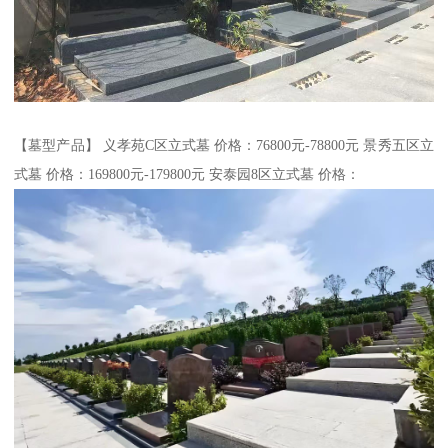
【墓型产品】 义孝苑C区立式墓 价格：76800元-78800元 景秀五区立
式墓 价格：169800元-179800元 安泰园8区立式墓 价格：