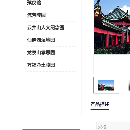
殡仪馆
流芳陵园
云井山人文纪念园
仙鹤湖湿地园
龙泉山孝恩园
万福净土陵园
产品描述
规格