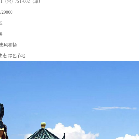
01（合）/ST-002（单）
29800
区
黑
 惠风和畅
生态 绿色节地