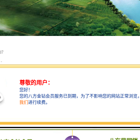
07
0
区
黑/芝麻灰/汉白玉
鸣天鼓 飙歘腾双龙