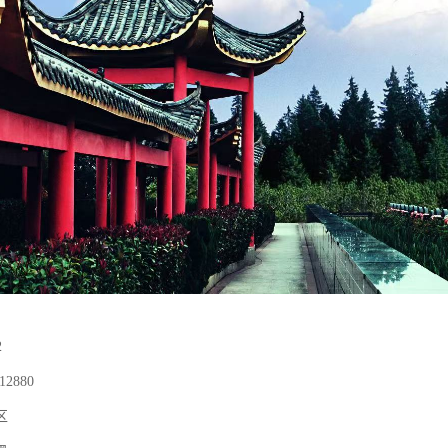
2
12880
区