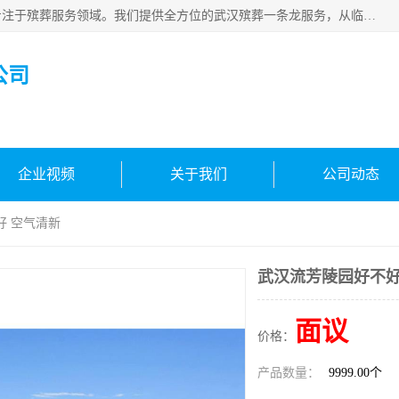
武汉生命之源文化有限公司，秉持着对生命的敬重与关怀，专注于殡葬服务领域。我们提供全方位的武汉殡葬一条龙服务，从临终关怀开始，到后事的妥善处理，每个环节都精心安排。专业团队严格依照规范，为逝者净身、穿衣，庄重地接运遗体，提供优质的遗体整理与妆扮服务。告别仪式策划、火化手续办理以及骨灰安置等事务，也都有专人协助。
公司
企业视频
关于我们
公司动态
好 空气清新
武汉流芳陵园好不好
面议
价格：
产品数量：
9999.00个