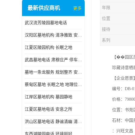
最新供应商机
年限
更多
位置
武汉流芳陵园墓地电话
接待
汉阳区墓地机构 清净雅致 安息之所
系列
江夏区陵园机构 长眠之地
【��园区
武昌墓地电话 肃穆庄严 停车方便
珍藏诗意栖
墓地一条龙服务 规划整齐 安息之所
【企业愿景
蔡甸区墓地 长眠之地 地理位置好
编号：DB-0
江岸区墓地机构 墓园静地
价格：7980
江夏区墓地电话 安息之所
位置：书苑
石材：中国
洪山区墓地电话 静谧清幽 清净雅致
：兴旺文昌
东西湖陵园电话 环境挺好