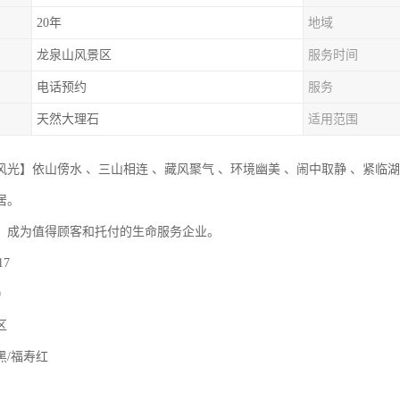
20年
地域
龙泉山风景区
服务时间
电话预约
服务
天然大理石
适用范围
风光】依山傍水 、三山相连 、藏风聚气 、环境幽美 、闹中取静 、紧临湖
居。
】成为值得顾客和托付的生命服务企业。
17
0
区
黑/福寿红