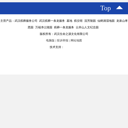
2. 环保行业：江葬作为一种环保的殡葬方式，符合环保理念，环保
组织或企业可以推广和支持江葬。
3. 旅游业：一些地区以江河为特色，旅游业可以结合江葬服务，提
供特色旅游项目，如江葬纪念游。
4. 文化传播业：江葬承载着特定的文化意义，文化传播机构可以通
过江葬活动传播相关文化、历史和习俗。
5. 法律咨询业：江葬涉及法律法规，法律咨询机构可以为有意进行
江葬的家庭提供法律咨询和指导。
6. 心理咨询业：江葬可能涉及家庭成员的情感处理，心理咨询机构
可以提供相关的心理支持和咨询服务。
7. 宗教服务业：不同宗教对殡葬有不同要求，宗教服务机构可以根
据信仰提供江葬相关的宗教仪式和服务。
8. 航运业：江葬需要船只进行骨灰撒放，航运公司可以提供专门的
江葬船只服务。
9. 保险业：保险公司可以开发与江葬相关的保险产品，如江葬意外
险等。