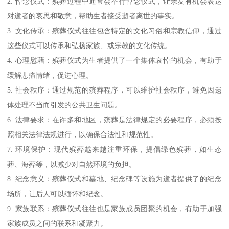
2. 悼念仪式：殡葬过程中通常会举行悼念仪式，让亲友有机会表达
对逝者的哀思和敬意，帮助生者接受逝者离世的事实。
3. 文化传承：殡葬仪式往往包含特定的文化习俗和宗教信仰，通过
这些仪式可以传承和弘扬家族、或宗教的文化传统。
4. 心理慰藉：殡葬仪式为生者提供了一个集体哀悼的机会，有助于
缓解悲痛情绪，促进心理。
5. 社会秩序：通过规范的殡葬程序，可以维护社会秩序，避免因遗
体处理不当而引发的公共卫生问题。
6. 法律要求：在许多和地区，殡葬是法律规定的必要程序，必须按
照相关法律法规进行，以确保合法性和规范性。
7. 环境保护：现代殡葬越来越注重环保，提倡绿色殡葬，如生态
葬、海葬等，以减少对自然环境的负担。
8. 纪念意义：殡葬仪式和墓地、纪念碑等设施为逝者提供了的纪念
场所，让后人可以缅怀和纪念。
9. 家族联系：殡葬仪式往往也是家族成员团聚的机会，有助于加强
家族成员之间的联系和凝聚力。