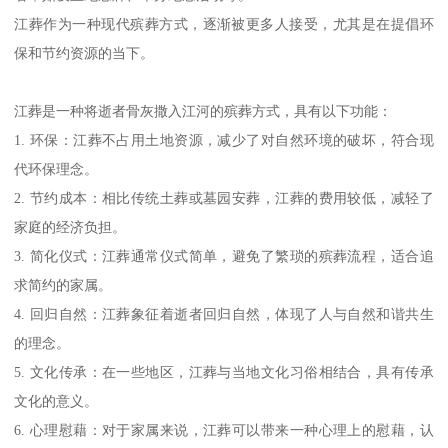
对生命的尊重和自然循环的认同。
6. 流动性：江河的流动性意味着骨灰会随着水流扩散，象征逝者的
精神与自然永存。
7. 选择多样：可以选择不同的江河进行江葬，如长江、黄河等，具
有地域和文化特色。
8. 法律规范：江葬需遵守相关法律法规，确保不污染水源，不影响
生态环境。
9. 心理安慰：对于逝者家属来说，江葬可能带来一种释然感，认为
逝者已与自然和谐共处。
10. 纪念方式：虽然江葬不设墓碑，但家属可以通过其他方式纪念逝
者，如设立纪念牌、举办纪念活动等。
江葬作为一种现代殡葬方式，逐渐被更多人接受，尤其是在提倡环
保和节约资源的当下。