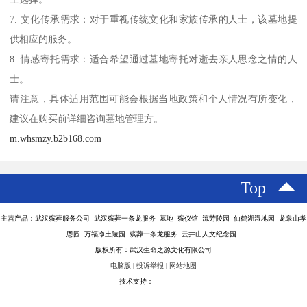
7. 文化传承需求：对于重视传统文化和家族传承的人士，该墓地提
供相应的服务。
8. 情感寄托需求：适合希望通过墓地寄托对逝去亲人思念之情的人
士。
请注意，具体适用范围可能会根据当地政策和个人情况有所变化，
建议在购买前详细咨询墓地管理方。
m.whsmzy.b2b168.com
Top
主营产品：武汉殡葬服务公司 武汉殡葬一条龙服务 墓地 殡仪馆 流芳陵园 仙鹤湖湿地园 龙泉山孝
恩园 万福净土陵园 殡葬一条龙服务 云井山人文纪念园
版权所有：武汉生命之源文化有限公司
电脑版
|
投诉举报
|
网站地图
技术支持：
八方资源网