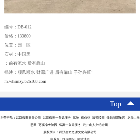
编号：DB-012
价格：133800
位置：园一区
石材：中国黑
：前有流水 后有靠山
描述：顺风顺水 财源广进 后有靠山 子孙兴旺‘
m.whsmzy.b2b168.com
Top
主营产品：武汉殡葬服务公司 武汉殡葬一条龙服务 墓地 殡仪馆 流芳陵园 仙鹤湖湿地园 龙泉山孝
恩园 万福净土陵园 殡葬一条龙服务 云井山人文纪念园
版权所有：武汉生命之源文化有限公司
电脑版
|
投诉举报
|
网站地图