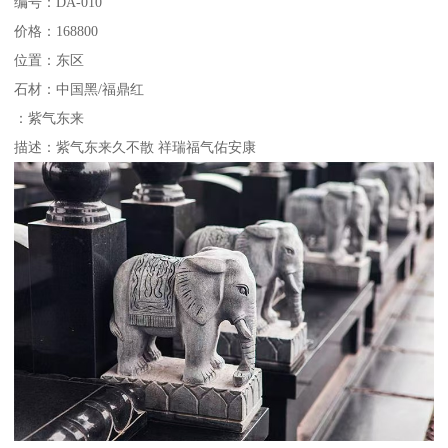
编号：DA-010
价格：168800
位置：东区
石材：中国黑/福鼎红
：紫气东来
描述：紫气东来久不散 祥瑞福气佑安康