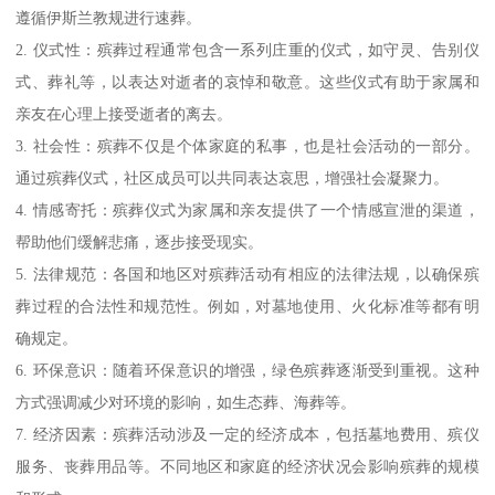
遵循伊斯兰教规进行速葬。
2. 仪式性：殡葬过程通常包含一系列庄重的仪式，如守灵、告别仪
式、葬礼等，以表达对逝者的哀悼和敬意。这些仪式有助于家属和
亲友在心理上接受逝者的离去。
3. 社会性：殡葬不仅是个体家庭的私事，也是社会活动的一部分。
通过殡葬仪式，社区成员可以共同表达哀思，增强社会凝聚力。
4. 情感寄托：殡葬仪式为家属和亲友提供了一个情感宣泄的渠道，
帮助他们缓解悲痛，逐步接受现实。
5. 法律规范：各国和地区对殡葬活动有相应的法律法规，以确保殡
葬过程的合法性和规范性。例如，对墓地使用、火化标准等都有明
确规定。
6. 环保意识：随着环保意识的增强，绿色殡葬逐渐受到重视。这种
方式强调减少对环境的影响，如生态葬、海葬等。
7. 经济因素：殡葬活动涉及一定的经济成本，包括墓地费用、殡仪
服务、丧葬用品等。不同地区和家庭的经济状况会影响殡葬的规模