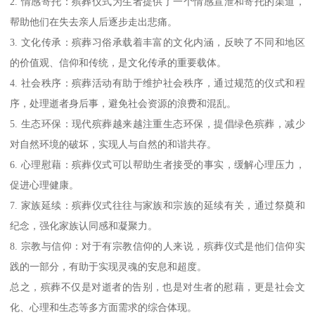
2. 情感寄托：殡葬仪式为生者提供了一个情感宣泄和寄托的渠道，
帮助他们在失去亲人后逐步走出悲痛。
3. 文化传承：殡葬习俗承载着丰富的文化内涵，反映了不同和地区
的价值观、信仰和传统，是文化传承的重要载体。
4. 社会秩序：殡葬活动有助于维护社会秩序，通过规范的仪式和程
序，处理逝者身后事，避免社会资源的浪费和混乱。
5. 生态环保：现代殡葬越来越注重生态环保，提倡绿色殡葬，减少
对自然环境的破坏，实现人与自然的和谐共存。
6. 心理慰藉：殡葬仪式可以帮助生者接受的事实，缓解心理压力，
促进心理健康。
7. 家族延续：殡葬仪式往往与家族和宗族的延续有关，通过祭奠和
纪念，强化家族认同感和凝聚力。
8. 宗教与信仰：对于有宗教信仰的人来说，殡葬仪式是他们信仰实
践的一部分，有助于实现灵魂的安息和超度。
总之，殡葬不仅是对逝者的告别，也是对生者的慰藉，更是社会文
化、心理和生态等多方面需求的综合体现。