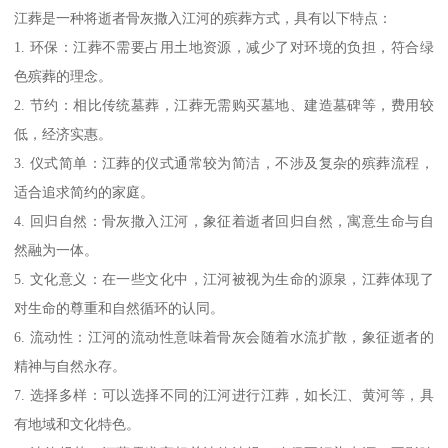
江葬是一种将逝者骨灰撒入江河的殡葬方式，具有以下特点：
1. 环保：江葬不需要占用土地资源，减少了对环境的负担，符合绿
色殡葬的理念。
2. 节约：相比传统墓葬，江葬无需购买墓地、建造墓碑等，费用较
低，经济实惠。
3. 仪式简单：江葬的仪式通常较为简洁，不涉及复杂的殡葬流程，
适合追求简约的家庭。
4. 回归自然：骨灰撒入江河，象征着逝者回归自然，寓意生命与自
然融为一体。
5. 文化意义：在一些文化中，江河被视为生命的源泉，江葬体现了
对生命的尊重和自然循环的认同。
6. 流动性：江河的流动性意味着骨灰会随着水流扩散，象征逝者的
精神与自然永存。
7. 选择多样：可以选择不同的江河进行江葬，如长江、黄河等，具
有地域和文化特色。