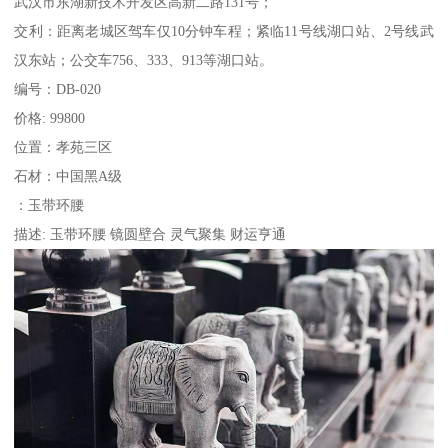
武汉市东湖新技术开发区高新二路131号；
交利：距离老城区驾车仅10分钟车程；紧临11号线湖口站、2号线武
汉东站；公交车756、333、913等湖口站。
编号：DB-020
价格: 99800
位置：孝苑三区
石材：中国黑A级
：玉带环腰
描述: 玉带环腰 镜圆壁合 灵气聚集 财运亨通