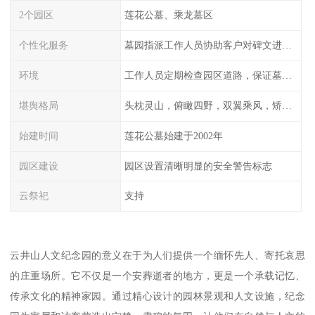
2个园区
莲花公墓、乘龙墓区
个性化服务
墓园指派工作人员协助客户对碑文进行描摹
环境
工作人员定期检查园区道路，保证墓园、墓位间的道路便捷、平整
堪舆格局
头枕灵山，俯瞰四野，双翼乘风，矫首昂视
始建时间
莲花公墓始建于2002年
园区建设
园区设置清晰明显的安全警告标志
云祭祀
支持
云井山人文纪念园的意义在于为人们提供一个缅怀先人、寄托哀思
的庄重场所。它不仅是一个安葬逝者的地方，更是一个承载记忆、
传承文化的精神家园。通过精心设计的园林景观和人文设施，纪念