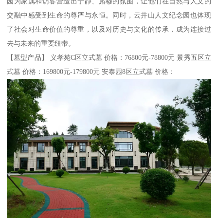
园为家属和访客营造出宁静、肃穆的氛围，让他们在自然与人文的
交融中感受到生命的尊严与永恒。同时，云井山人文纪念园也体现
了社会对生命价值的尊重，以及对历史与文化的传承，成为连接过
去与未来的重要纽带。
【墓型产品】 义孝苑C区立式墓 价格：76800元-78800元 景秀五区立
式墓 价格：169800元-179800元 安泰园8区立式墓 价格：