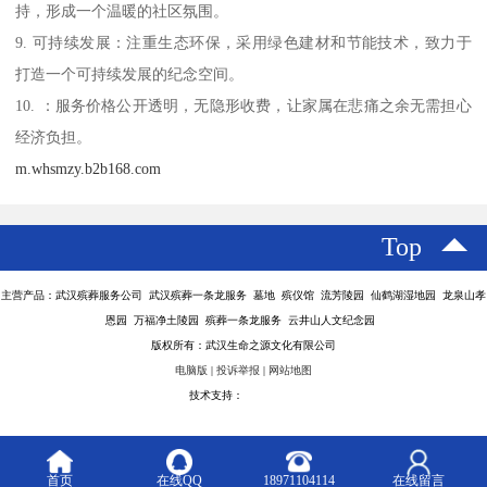
持，形成一个温暖的社区氛围。
9. 可持续发展：注重生态环保，采用绿色建材和节能技术，致力于
打造一个可持续发展的纪念空间。
10. ：服务价格公开透明，无隐形收费，让家属在悲痛之余无需担心
经济负担。
m.whsmzy.b2b168.com
Top
主营产品：武汉殡葬服务公司 武汉殡葬一条龙服务 墓地 殡仪馆 流芳陵园 仙鹤湖湿地园 龙泉山孝
恩园 万福净土陵园 殡葬一条龙服务 云井山人文纪念园
版权所有：武汉生命之源文化有限公司
电脑版
|
投诉举报
|
网站地图
技术支持：
八方资源网
首页
在线QQ
18971104114
在线留言