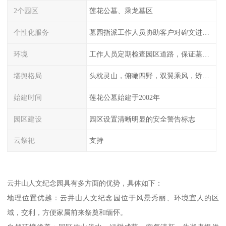
2个园区
莲花公墓、乘龙墓区
个性化服务
墓园指派工作人员协助客户对碑文进行描摹
环境
工作人员定期检查园区道路，保证墓园、墓位间的道路便捷、平整
堪舆格局
头枕灵山，俯瞰四野，双翼乘风，矫首昂视
始建时间
莲花公墓始建于2002年
园区建设
园区设置清晰明显的安全警告标志
云祭祀
支持
云井山人文纪念园具有多方面的优势，具体如下：
地理位置优越：云井山人文纪念园位于风景秀丽、环境宜人的区
域，交利，方便家属前来祭奠和缅怀。