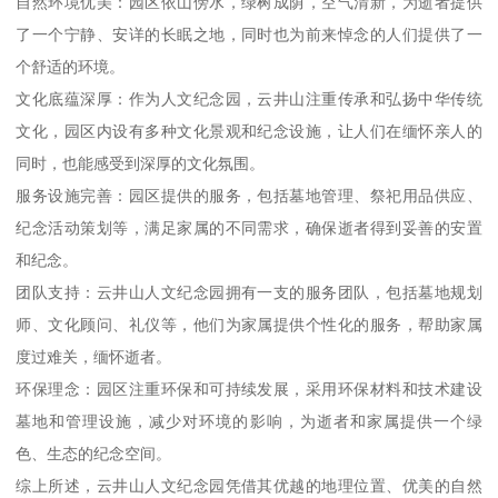
自然环境优美：园区依山傍水，绿树成荫，空气清新，为逝者提供
了一个宁静、安详的长眠之地，同时也为前来悼念的人们提供了一
个舒适的环境。
文化底蕴深厚：作为人文纪念园，云井山注重传承和弘扬中华传统
文化，园区内设有多种文化景观和纪念设施，让人们在缅怀亲人的
同时，也能感受到深厚的文化氛围。
服务设施完善：园区提供的服务，包括墓地管理、祭祀用品供应、
纪念活动策划等，满足家属的不同需求，确保逝者得到妥善的安置
和纪念。
团队支持：云井山人文纪念园拥有一支的服务团队，包括墓地规划
师、文化顾问、礼仪等，他们为家属提供个性化的服务，帮助家属
度过难关，缅怀逝者。
环保理念：园区注重环保和可持续发展，采用环保材料和技术建设
墓地和管理设施，减少对环境的影响，为逝者和家属提供一个绿
色、生态的纪念空间。
综上所述，云井山人文纪念园凭借其优越的地理位置、优美的自然