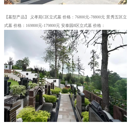
【墓型产品】 义孝苑C区立式墓 价格：76800元-78800元 景秀五区立
式墓 价格：169800元-179800元 安泰园8区立式墓 价格：