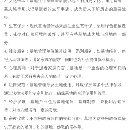
2. 文化传承：墓地往往承载着家族或地区的历史文化，通过墓碑、
墓志铭等形式记录逝者的生平事迹，成为后人了解历史的重要途
径。
3. 生态保护：现代墓地设计越来越注重生态环保，采用绿色植被覆
盖，减少对自然环境的破坏，甚至有些墓地成为城市绿地的一部
分。
4. 社会服务：墓地管理单位通常提供一系列服务，如墓地维护、祭
祀活动组织等，满足家属的需求，同时也为社会提供就业机会。
5. 心理慰藉：对于逝者家属而言，墓地是一个重要的心理寄托场
所，有助于缓解失去亲人的痛苦，促进心理。
6. 法律规范：墓地管理涉及土地使用、环境保护等多个法律领域，
通过法律法规的制定和执行，确保墓地的合理使用和管理。
7. 经济发展：墓地产业包括墓地销售、墓碑制作、祭祀用品销售
等，对地方经济有一定的贡献。
8. 宗教仪式：不同宗教有各自的丧葬习俗，墓地为这些宗教仪式提
供了必要的场所，如的墓地、佛教的塔林等。