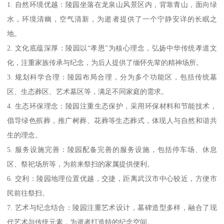
1. 自然环境优越：陵园坐落在龙泉山风景区内，背靠青山，面向绿
水，环境清幽，空气清新，为逝者提供了一个宁静安详的长眠之
地。
2. 文化底蕴深厚：陵园以“孝恩”为核心理念，弘扬中华传统孝道文
化，注重家族传承与纪念，为后人提供了缅怀先辈的精神场所。
3. 规划科学合理：陵园布局合理，分为多个功能区，包括传统墓
区、生态葬区、艺术墓区等，满足不同家庭的需求。
4. 生态环保理念：陵园注重生态保护，采用环保材料和节能技术，
倡导绿色殡葬，推广树葬、花葬等生态葬式，体现人与自然和谐共
生的理念。
5. 服务设施完善：陵园配备完善的服务设施，包括停车场、休息
区、祭祀场所等，为前来祭扫的家属提供便利。
6. 交利：陵园地理位置优越，交捷，距离武汉市中心较近，方便市
民前往祭扫。
7. 艺术与纪念结合：陵园注重艺术设计，墓碑造型多样，融合了现
代艺术与传统元素，为逝者打造特的纪念空间。