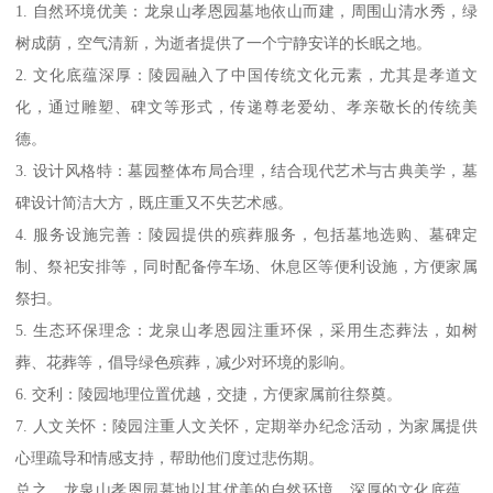
1. 自然环境优美：龙泉山孝恩园墓地依山而建，周围山清水秀，绿
树成荫，空气清新，为逝者提供了一个宁静安详的长眠之地。
2. 文化底蕴深厚：陵园融入了中国传统文化元素，尤其是孝道文
化，通过雕塑、碑文等形式，传递尊老爱幼、孝亲敬长的传统美
德。
3. 设计风格特：墓园整体布局合理，结合现代艺术与古典美学，墓
碑设计简洁大方，既庄重又不失艺术感。
4. 服务设施完善：陵园提供的殡葬服务，包括墓地选购、墓碑定
制、祭祀安排等，同时配备停车场、休息区等便利设施，方便家属
祭扫。
5. 生态环保理念：龙泉山孝恩园注重环保，采用生态葬法，如树
葬、花葬等，倡导绿色殡葬，减少对环境的影响。
6. 交利：陵园地理位置优越，交捷，方便家属前往祭奠。
7. 人文关怀：陵园注重人文关怀，定期举办纪念活动，为家属提供
心理疏导和情感支持，帮助他们度过悲伤期。
总之，龙泉山孝恩园墓地以其优美的自然环境、深厚的文化底蕴、