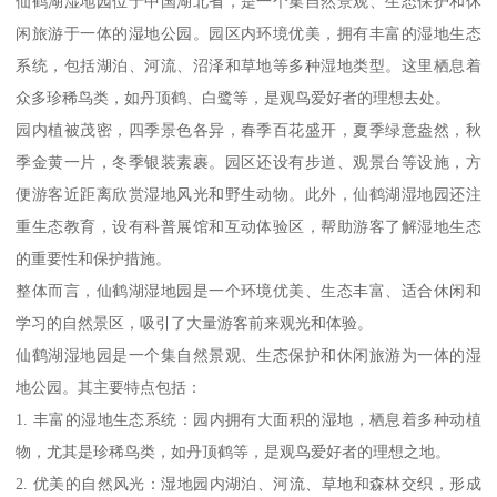
仙鹤湖湿地园位于中国湖北省，是一个集自然景观、生态保护和休
闲旅游于一体的湿地公园。园区内环境优美，拥有丰富的湿地生态
系统，包括湖泊、河流、沼泽和草地等多种湿地类型。这里栖息着
众多珍稀鸟类，如丹顶鹤、白鹭等，是观鸟爱好者的理想去处。
园内植被茂密，四季景色各异，春季百花盛开，夏季绿意盎然，秋
季金黄一片，冬季银装素裹。园区还设有步道、观景台等设施，方
便游客近距离欣赏湿地风光和野生动物。此外，仙鹤湖湿地园还注
重生态教育，设有科普展馆和互动体验区，帮助游客了解湿地生态
的重要性和保护措施。
整体而言，仙鹤湖湿地园是一个环境优美、生态丰富、适合休闲和
学习的自然景区，吸引了大量游客前来观光和体验。
仙鹤湖湿地园是一个集自然景观、生态保护和休闲旅游为一体的湿
地公园。其主要特点包括：
1. 丰富的湿地生态系统：园内拥有大面积的湿地，栖息着多种动植
物，尤其是珍稀鸟类，如丹顶鹤等，是观鸟爱好者的理想之地。
2. 优美的自然风光：湿地园内湖泊、河流、草地和森林交织，形成