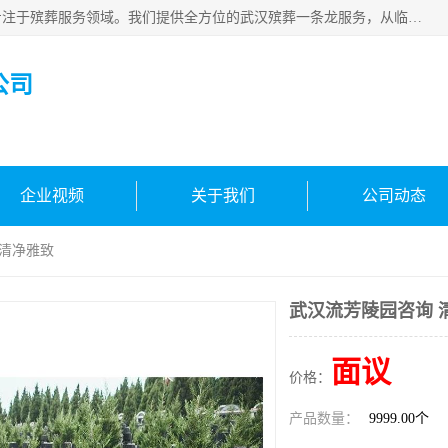
武汉生命之源文化有限公司，秉持着对生命的敬重与关怀，专注于殡葬服务领域。我们提供全方位的武汉殡葬一条龙服务，从临终关怀开始，到后事的妥善处理，每个环节都精心安排。专业团队严格依照规范，为逝者净身、穿衣，庄重地接运遗体，提供优质的遗体整理与妆扮服务。告别仪式策划、火化手续办理以及骨灰安置等事务，也都有专人协助。
公司
企业视频
关于我们
公司动态
 清净雅致
武汉流芳陵园咨询 
面议
价格：
产品数量：
9999.00个