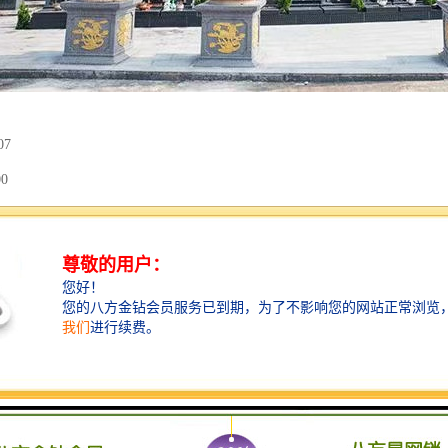
07
0
区
黑/芝麻灰/汉白玉
鸣天鼓 飙歘腾双龙