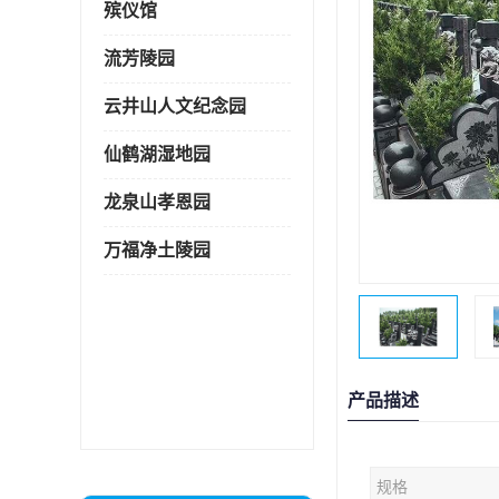
殡仪馆
流芳陵园
云井山人文纪念园
仙鹤湖湿地园
龙泉山孝恩园
万福净土陵园
产品描述
规格