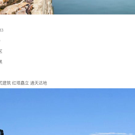
33
0
区
黑
式建筑 红塔矗立 通天达地