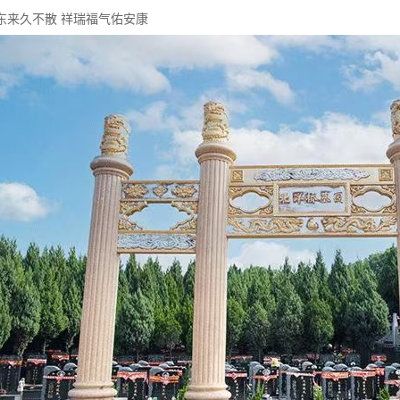
东来久不散 祥瑞福气佑安康