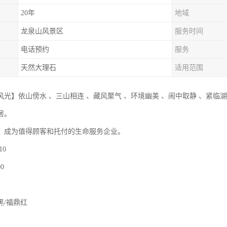
20年
地域
龙泉山风景区
服务时间
电话预约
服务
天然大理石
适用范围
风光】依山傍水 、三山相连 、藏风聚气 、环境幽美 、闹中取静 、紧临湖
居。
】成为值得顾客和托付的生命服务企业。
10
0
黑/福鼎红