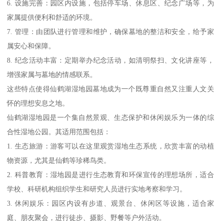
6. 设施完善：园区内设施，包括停车场、休息区、纪念广场等，为
家属提供便利和舒适的环境。
7. 管理：由团队进行管理和维护，确保墓地的整洁和安全，给予家
属安心和保障。
8. 纪念活动丰富：定期举办纪念活动，如清明祭扫、文化讲座等，
增强家属与墓地的情感联系。
这些特点使得仙鹤湖湿地园墓地成为一个既尊重自然又注重人文关
怀的理想安息之地。
仙鹤湖湿地园是一个集自然景观、生态保护和休闲娱乐为一体的综
合性湿地公园。其适用范围包括：
1. 生态旅游：游客可以在这里观赏湿地生态系统，欣赏丰富的动植
物资源，尤其是仙鹤等珍稀鸟类。
2. 科普教育：湿地园是进行生态教育和环保宣传的理想场所，适合
学校、科研机构组织学生和研究人员进行实地考察和学习。
3. 休闲娱乐：园区内设有步道、观景台、休闲区等设施，适合家
庭、朋友聚会，进行徒步、摄影、野餐等户外活动。