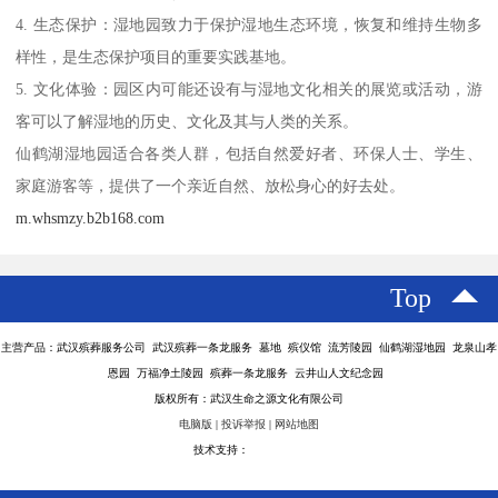
4. 生态保护：湿地园致力于保护湿地生态环境，恢复和维持生物多
样性，是生态保护项目的重要实践基地。
5. 文化体验：园区内可能还设有与湿地文化相关的展览或活动，游
客可以了解湿地的历史、文化及其与人类的关系。
仙鹤湖湿地园适合各类人群，包括自然爱好者、环保人士、学生、
家庭游客等，提供了一个亲近自然、放松身心的好去处。
m.whsmzy.b2b168.com
Top
主营产品：武汉殡葬服务公司 武汉殡葬一条龙服务 墓地 殡仪馆 流芳陵园 仙鹤湖湿地园 龙泉山孝
恩园 万福净土陵园 殡葬一条龙服务 云井山人文纪念园
版权所有：武汉生命之源文化有限公司
电脑版
|
投诉举报
|
网站地图
技术支持：
八方资源网