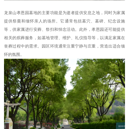
龙泉山孝恩园墓地的主要功能是为逝者提供安息之地，同时为家属
提供祭奠和缅怀亲人的场所。它通常包括墓穴、墓碑、纪念设施
等，供家属进行安葬、祭扫和悼念活动。此外，孝恩园还可能提供
相关的殡葬服务，如墓地管理、维护、礼仪指导等，以满足家属在
丧葬过程中的需求。园区环境通常注重宁静与庄重，营造出适合缅
怀的氛围。