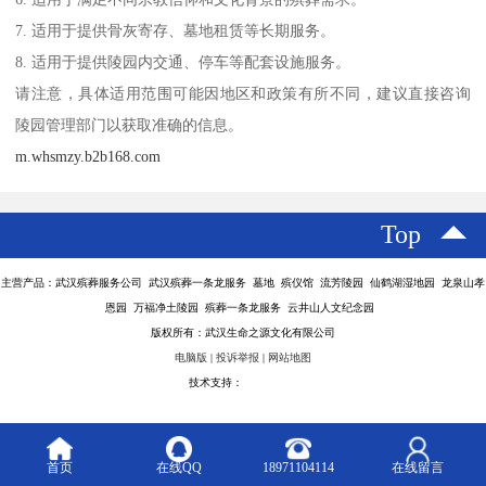
7. 适用于提供骨灰寄存、墓地租赁等长期服务。
8. 适用于提供陵园内交通、停车等配套设施服务。
请注意，具体适用范围可能因地区和政策有所不同，建议直接咨询
陵园管理部门以获取准确的信息。
m.whsmzy.b2b168.com
Top
主营产品：武汉殡葬服务公司 武汉殡葬一条龙服务 墓地 殡仪馆 流芳陵园 仙鹤湖湿地园 龙泉山孝
恩园 万福净土陵园 殡葬一条龙服务 云井山人文纪念园
版权所有：武汉生命之源文化有限公司
电脑版
|
投诉举报
|
网站地图
技术支持：
八方资源网
首页
在线QQ
18971104114
在线留言