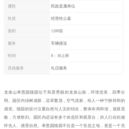
属性
民政直属单位
性质
经营性公墓
面积
1200亩
服务
车辆接送
时间
8：30上班
其他服务
礼仪服务
龙泉山孝恩园陵园位于风景秀丽的龙泉山脉，环境优美，四季分
明。园区内绿树成荫，花草繁茂，空气清新，给人一种宁静祥和的
感觉。陵园的设计注重自然与人文的结合，整体布局和谐，道路宽
敞，方便祭扫。园区内还设有多个休息区和观景台，供人们在此缅
怀先人、感受自然。孝恩园陵园不仅是一个安息之地，更是一个充