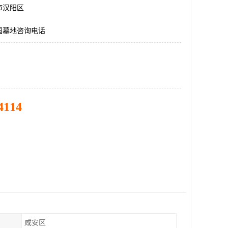
市汉阳区
园墓地咨询电话
4114
咸安区