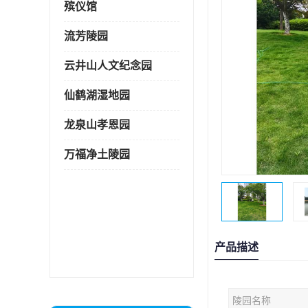
殡仪馆
流芳陵园
云井山人文纪念园
仙鹤湖湿地园
龙泉山孝恩园
万福净土陵园
产品描述
陵园名称