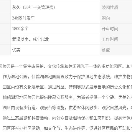
永久（20年一交管理费）
陵园性质
24h随时发车
朝向
1800余亩
开盘时间
武汉以南、咸宁以北
工作时间
优美
墓型
园陵园是一个集生态保护、文化传承和休闲观光于一体的多功能园区。其
保护：作为湿地公园，仙鹤湖湿地园陵园致力于保护湿地生态系统，维护生
传承：园区内设有文化展示区，通过雕塑、碑刻等形式展示当地的历史文化
功能：仙鹤湖湿地园陵园也提供陵墓安葬服务，为逝者提供一个宁静、优美
观光：园区内设有步行道、观景台等设施，供游客休闲散步、观赏自然风光
科普：通过生态展览和科普活动，向公众普及湿地保护和生态知识，提高环保
活动：园区还举办社区活动，如文化节、生态讲座等，促进社区居民的互动和