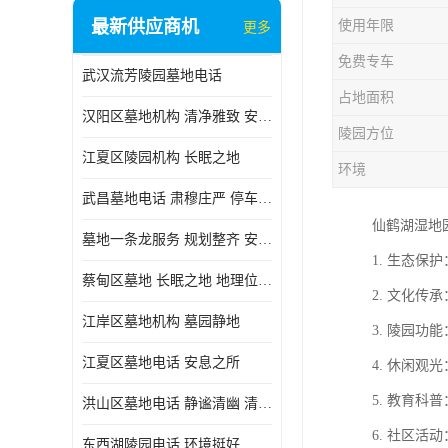
最新供应商机
使用年限
更多
免费专车
武汉流芳陵园墓地电话
占地面积
汉阳区墓地机构 清净雅致 安息之所
陵园方位
江夏区陵园机构 长眠之地
环境
武昌墓地电话 肃穆庄严 停车方便
仙鹤湖湿地
墓地一条龙服务 规划整齐 安息之所
1. 生态
蔡甸区墓地 长眠之地 地理位置好
2. 文化
江岸区墓地机构 墓园静地
3. 陵园
江夏区墓地电话 安息之所
4. 休闲
5. 教育
洪山区墓地电话 静谧清幽 清净雅致
6. 社区
东西湖陵园电话 环境挺好