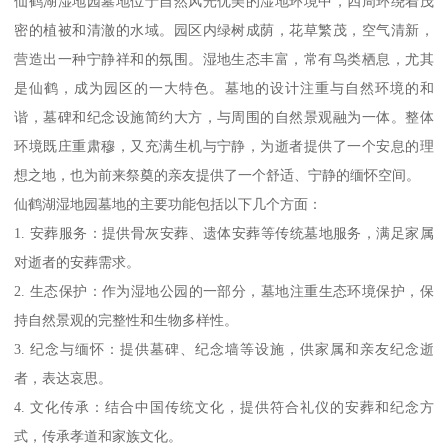
仙鹤湖湿地园墓地位于自然风光优美的湿地环境中，四周环绕着茂
密的植被和清澈的水域。园区内绿树成荫，花草繁茂，空气清新，
营造出一种宁静祥和的氛围。湿地生态丰富，常有鸟类栖息，尤其
是仙鹤，成为园区的一大特色。墓地的设计注重与自然环境的和
谐，墓碑和纪念设施简约大方，与周围的自然景观融为一体。整体
环境既庄重肃穆，又充满生机与宁静，为逝者提供了一个安息的理
想之地，也为前来祭奠的亲友提供了一个舒适、宁静的缅怀空间。
仙鹤湖湿地园墓地的主要功能包括以下几个方面：
1. 安葬服务：提供骨灰安葬、遗体安葬等传统墓地服务，满足家属
对逝者的安葬需求。
2. 生态保护：作为湿地公园的一部分，墓地注重生态环境保护，保
持自然景观的完整性和生物多样性。
3. 纪念与缅怀：提供墓碑、纪念墙等设施，供家属和亲友纪念逝
者，表达哀思。
4. 文化传承：结合中国传统文化，提供符合礼仪的安葬和纪念方
式，传承孝道和家族文化。