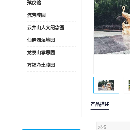
殡仪馆
流芳陵园
云井山人文纪念园
仙鹤湖湿地园
龙泉山孝恩园
万福净土陵园
产品描述
规格