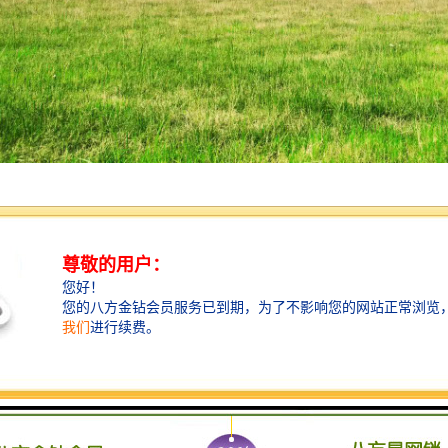
07
0
区
黑/芝麻灰/汉白玉
鸣天鼓 飙歘腾双龙