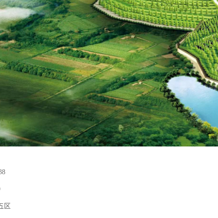
38
0
五区