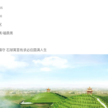
16
0
区
黑/福鼎黑
镇守 石球寓意有求必应圆满人生