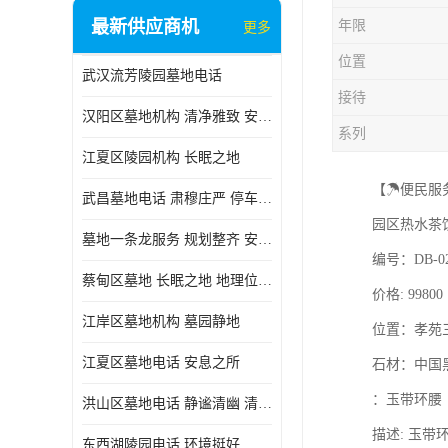
最新供应商机
年限
更多
位置
武汉流芳陵园墓地电话
接待
汉阳区墓地机构 清净雅致 安息之所
系列
江夏区陵园机构 长眠之地
【☂便民服
武昌墓地电话 肃穆庄严 停车方便
园区热水茶
墓地一条龙服务 规划整齐 安息之所
编号：DB-0
蔡甸区墓地 长眠之地 地理位置好
价格: 99800
江岸区墓地机构 墓园静地
位置：孝苑
江夏区墓地电话 安息之所
石材：中国
：玉带环腰
洪山区墓地电话 静谧清幽 清净雅致
描述: 玉带
东西湖陵园电话 环境挺好