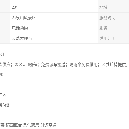
20年
地域
龙泉山风景区
服务时间
电话预约
服务
天然大理石
适用范围
务】
饮供应；园区wifi覆盖；免费派车接送；晴雨伞免费借用；公共轮椅提供
20
三区
黑A级
环腰 镜圆壁合 灵气聚集 财运亨通