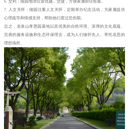
6. 交利：陵园地理位置优越，交捷，方便家属前往祭奠。
7. 人文关怀：陵园注重人文关怀，定期举办纪念活动，为家属提供
心理疏导和情感支持，帮助他们度过悲伤期。
总之，龙泉山孝恩园墓地以其优美的自然环境、深厚的文化底蕴、
完善的服务设施和生态环保理念，成为人们缅怀先人、寄托哀思的
理想场所。