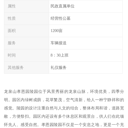
属性
民政直属单位
性质
经营性公墓
面积
1200亩
服务
车辆接送
时间
8：30上班
其他服务
礼仪服务
龙泉山孝恩园陵园位于风景秀丽的龙泉山脉，环境优美，四季分
明。园区内绿树成荫，花草繁茂，空气清新，给人一种宁静祥和的
感觉。陵园的设计注重自然与人文的结合，整体布局和谐，道路宽
敞，方便祭扫。园区内还设有多个休息区和观景台，供人们在此缅
怀先人、感受自然。孝恩园陵园不仅是一个安息之地，更是一个充