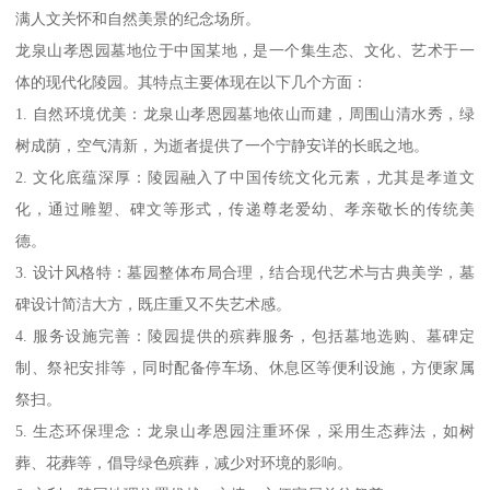
满人文关怀和自然美景的纪念场所。
龙泉山孝恩园墓地位于中国某地，是一个集生态、文化、艺术于一
体的现代化陵园。其特点主要体现在以下几个方面：
1. 自然环境优美：龙泉山孝恩园墓地依山而建，周围山清水秀，绿
树成荫，空气清新，为逝者提供了一个宁静安详的长眠之地。
2. 文化底蕴深厚：陵园融入了中国传统文化元素，尤其是孝道文
化，通过雕塑、碑文等形式，传递尊老爱幼、孝亲敬长的传统美
德。
3. 设计风格特：墓园整体布局合理，结合现代艺术与古典美学，墓
碑设计简洁大方，既庄重又不失艺术感。
4. 服务设施完善：陵园提供的殡葬服务，包括墓地选购、墓碑定
制、祭祀安排等，同时配备停车场、休息区等便利设施，方便家属
祭扫。
5. 生态环保理念：龙泉山孝恩园注重环保，采用生态葬法，如树
葬、花葬等，倡导绿色殡葬，减少对环境的影响。