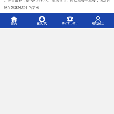
5. 综合服务：提供殡葬礼仪、墓地管理、祭扫服务等服务，满足家
属在殡葬过程中的需求。
6. 社会公益：参与社会公益活动，倡导文明殡葬，推动殡葬行业的
改革与发展。
首页
在线QQ
18971104114
在线留言
龙泉山孝恩园通过多元化的功能，致力于为逝者提供安息之所，为
家属提供缅怀之地，同时推动生态环保和文化传承。