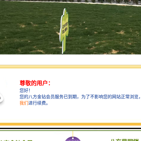
17
0
区
黑/福寿红
香之气 以石书承知识之重