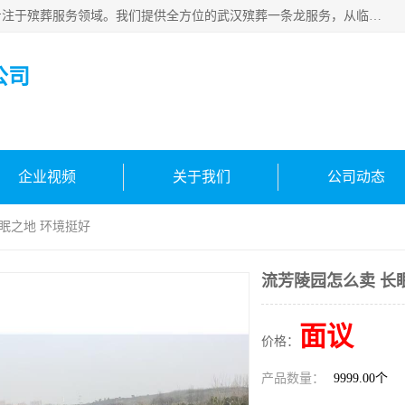
武汉生命之源文化有限公司，秉持着对生命的敬重与关怀，专注于殡葬服务领域。我们提供全方位的武汉殡葬一条龙服务，从临终关怀开始，到后事的妥善处理，每个环节都精心安排。专业团队严格依照规范，为逝者净身、穿衣，庄重地接运遗体，提供优质的遗体整理与妆扮服务。告别仪式策划、火化手续办理以及骨灰安置等事务，也都有专人协助。
公司
企业视频
关于我们
公司动态
长眠之地 环境挺好
流芳陵园怎么卖 长
面议
价格：
产品数量：
9999.00个