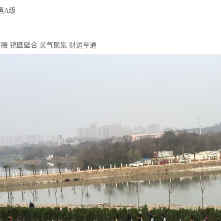
黑A级
环腰 镜圆壁合 灵气聚集 财运亨通