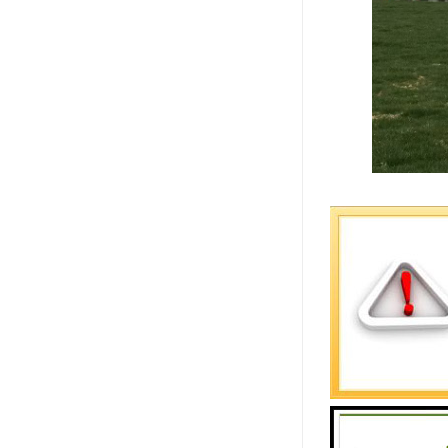
编号：DB-0
价格：7980
位置：书苑
石材：中国
：兴旺文昌
描述：拥书