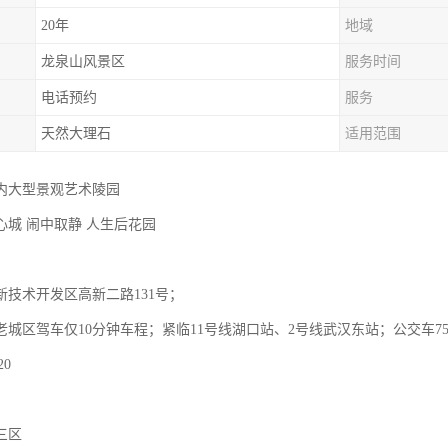
20年
地域
龙泉山风景区
服务时间
电话预约
服务
天然大理石
适用范围
内大型景观艺术陵园
心城 闹中取静 人生后花园
】
新技术开发区高新二路131号；
城区驾车仅10分钟车程；紧临11号线湖口站、2号线武汉东站；公交车756
20
三区