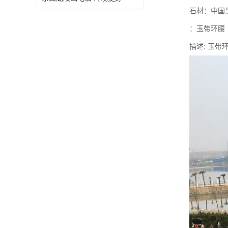
石材：中国
：玉带环腰
描述: 玉带