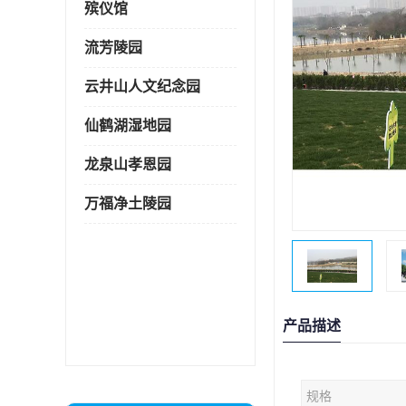
殡仪馆
流芳陵园
云井山人文纪念园
仙鹤湖湿地园
龙泉山孝恩园
万福净土陵园
产品描述
规格