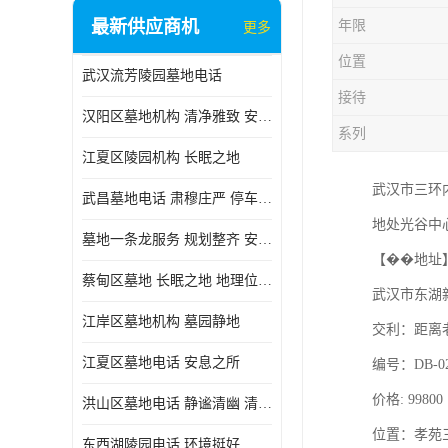
最新供应商机
年限
更多
位置
武汉流芳陵园墓地电话
接待
汉阳区墓地机构 清净雅致 安息之所
系列
江夏区陵园机构 长眠之地
武汉市三环
武昌墓地电话 肃穆庄严 停车方便
地处光谷中
墓地一条龙服务 规划整齐 安息之所
【��地址
蔡甸区墓地 长眠之地 地理位置好
武汉市东湖
江岸区墓地机构 墓园静地
交利：距离老
江夏区墓地电话 安息之所
编号：DB-0
价格: 99800
洪山区墓地电话 静谧清幽 清净雅致
位置：孝苑
东西湖陵园电话 环境挺好