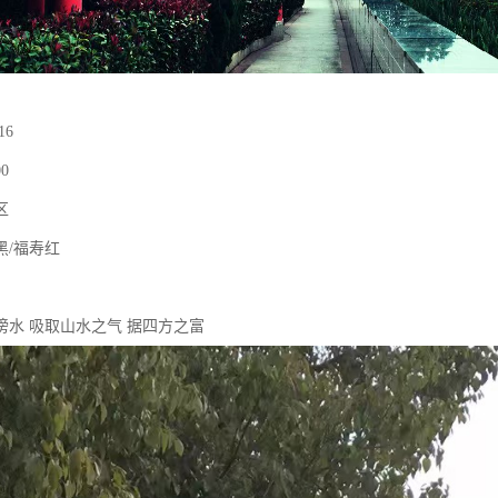
16
0
区
黑/福寿红
傍水 吸取山水之气 据四方之富