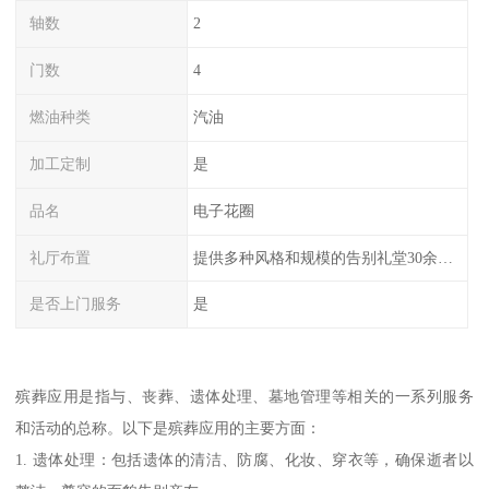
轴数
2
门数
4
燃油种类
汽油
加工定制
是
品名
电子花圈
礼厅布置
提供多种风格和规模的告别礼堂30余间，您可以根据需求选择。
是否上门服务
是
殡葬应用是指与、丧葬、遗体处理、墓地管理等相关的一系列服务
和活动的总称。以下是殡葬应用的主要方面：
1. 遗体处理：包括遗体的清洁、防腐、化妆、穿衣等，确保逝者以