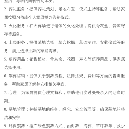
整洁、尊容的面貌告别亲友。
2. 葬礼服务：提供葬礼策划、场地布置、仪式主持等服务，帮助家
属按照习俗或个人意愿举办告别仪式。
3. 火化服务：在火葬场进行遗体的火化处理，提供骨灰盒、骨灰寄
存等服务。
4. 土葬服务：提供墓地选择、墓穴挖掘、墓碑制作、安葬仪式等服
务，满足选择土葬的家庭需求。
5. 殡葬用品：销售棺材、骨灰盒、花圈、寿衣等殡葬用品，供家属
选择使用。
6. 殡葬咨询：提供关于殡葬流程、法律法规、费用等方面的咨询服
务，帮助家属了解并安排相关事宜。
7. 心理：为家属提供心理支持和，帮助他们度过失去亲人的悲痛时
期。
8. 墓地管理：包括墓地的维护、绿化、安全管理等，确保墓地的整
洁和安宁。
9. 环保殡葬：推广绿色殡葬方式，如树葬、海葬、草坪葬等，减少