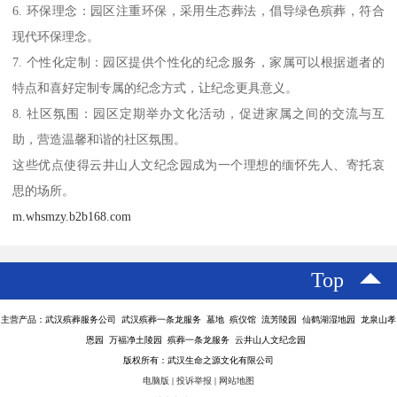
6. 环保理念：园区注重环保，采用生态葬法，倡导绿色殡葬，符合
现代环保理念。
7. 个性化定制：园区提供个性化的纪念服务，家属可以根据逝者的
特点和喜好定制专属的纪念方式，让纪念更具意义。
8. 社区氛围：园区定期举办文化活动，促进家属之间的交流与互
助，营造温馨和谐的社区氛围。
这些优点使得云井山人文纪念园成为一个理想的缅怀先人、寄托哀
思的场所。
m.whsmzy.b2b168.com
Top
主营产品：武汉殡葬服务公司 武汉殡葬一条龙服务 墓地 殡仪馆 流芳陵园 仙鹤湖湿地园 龙泉山孝
恩园 万福净土陵园 殡葬一条龙服务 云井山人文纪念园
版权所有：武汉生命之源文化有限公司
电脑版
|
投诉举报
|
网站地图