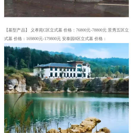
【墓型产品】 义孝苑C区立式墓 价格：76800元-78800元 景秀五区立
式墓 价格：169800元-179800元 安泰园8区立式墓 价格：