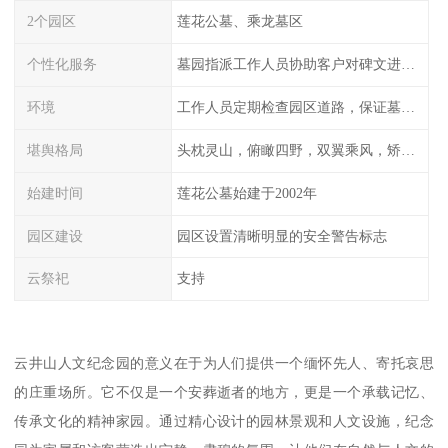
2个园区
莲花公墓、乘龙墓区
个性化服务
墓园指派工作人员协助客户对碑文进行描摹
环境
工作人员定期检查园区道路，保证墓园、墓位间的道路便捷、平整
堪舆格局
头枕灵山，俯瞰四野，双翼乘风，矫首昂视
始建时间
莲花公墓始建于2002年
园区建设
园区设置清晰明显的安全警告标志
云祭祀
支持
云井山人文纪念园的意义在于为人们提供一个缅怀先人、寄托哀思
的庄重场所。它不仅是一个安葬逝者的地方，更是一个承载记忆、
传承文化的精神家园。通过精心设计的园林景观和人文设施，纪念