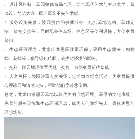
3. 设计风格特：墓园整体布局合理，结合现代艺术与古典美学，墓
碑设计简洁大方，既庄重又不失艺术感。
4. 服务设施完善：陵园提供的殡葬服务，包括墓地选购、墓碑定
制、祭祀安排等，同时配备停车场、休息区等便利设施，方便家属
祭扫。
5. 生态环保理念：龙泉山孝恩园注重环保，采用生态葬法，如树
葬、花葬等，倡导绿色殡葬，减少对环境的影响。
6. 交利：陵园地理位置优越，交捷，方便家属前往祭奠。
7. 人文关怀：陵园注重人文关怀，定期举办纪念活动，为家属提供
心理疏导和情感支持，帮助他们度过悲伤期。
总之，龙泉山孝恩园墓地以其优美的自然环境、深厚的文化底蕴、
完善的服务设施和生态环保理念，成为人们缅怀先人、寄托哀思的
理想场所。