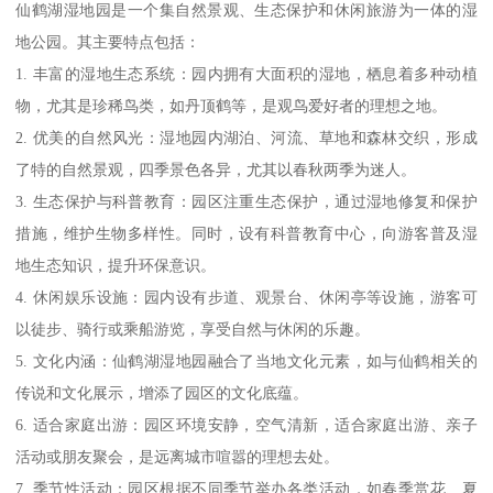
仙鹤湖湿地园是一个集自然景观、生态保护和休闲旅游为一体的湿
地公园。其主要特点包括：
1. 丰富的湿地生态系统：园内拥有大面积的湿地，栖息着多种动植
物，尤其是珍稀鸟类，如丹顶鹤等，是观鸟爱好者的理想之地。
2. 优美的自然风光：湿地园内湖泊、河流、草地和森林交织，形成
了特的自然景观，四季景色各异，尤其以春秋两季为迷人。
3. 生态保护与科普教育：园区注重生态保护，通过湿地修复和保护
措施，维护生物多样性。同时，设有科普教育中心，向游客普及湿
地生态知识，提升环保意识。
4. 休闲娱乐设施：园内设有步道、观景台、休闲亭等设施，游客可
以徒步、骑行或乘船游览，享受自然与休闲的乐趣。
5. 文化内涵：仙鹤湖湿地园融合了当地文化元素，如与仙鹤相关的
传说和文化展示，增添了园区的文化底蕴。
6. 适合家庭出游：园区环境安静，空气清新，适合家庭出游、亲子
活动或朋友聚会，是远离城市喧嚣的理想去处。
7. 季节性活动：园区根据不同季节举办各类活动，如春季赏花、夏