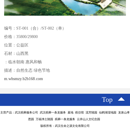
编号：ST-001（合）/ST-002（单）
价格：35800/29800
位置：公益区
石材：山西黑
：临水朝南 惠风和畅
描述：自然生态 绿色节地
m.whsmzy.b2b168.com
Top
主营产品：武汉殡葬服务公司 武汉殡葬一条龙服务 墓地 殡仪馆 流芳陵园 仙鹤湖湿地园 龙泉山孝
恩园 万福净土陵园 殡葬一条龙服务 云井山人文纪念园
版权所有：武汉生命之源文化有限公司