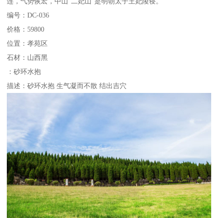
连，气势恢宏，中山“二妃山”是明朝太子王妃陵寝。
编号：DC-036
价格：59800
位置：孝苑区
石材：山西黑
：砂环水抱
描述：砂环水抱 生气凝而不散 结出吉穴