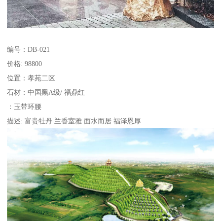
编号：DB-021
价格: 98800
位置：孝苑二区
石材：中国黑A级/ 福鼎红
：玉带环腰
描述: 富贵牡丹 兰香室雅 面水而居 福泽恩厚