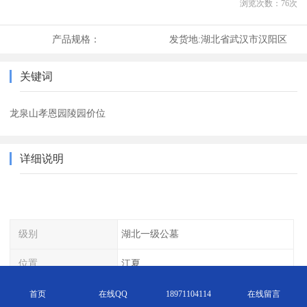
浏览次数：
76
次
产品规格：
发货地:
湖北省武汉市汉阳区
关键词
龙泉山孝恩园陵园价位
详细说明
级别
湖北一级公墓
位置
江夏
交通
906公交
首页
在线QQ
18971104114
在线留言