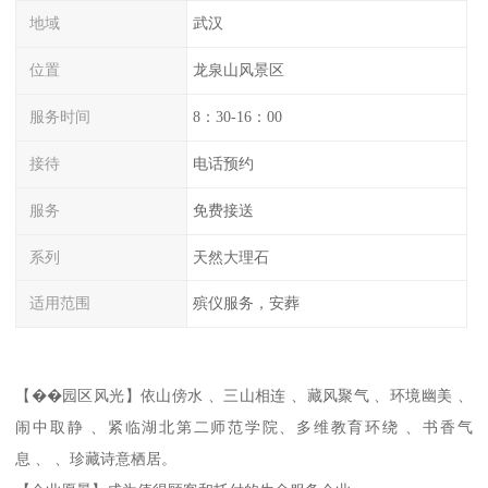
地域
武汉
位置
龙泉山风景区
服务时间
8：30-16：00
接待
电话预约
服务
免费接送
系列
天然大理石
适用范围
殡仪服务，安葬
【��园区风光】依山傍水 、三山相连 、藏风聚气 、环境幽美 、
闹中取静 、紧临湖北第二师范学院、多维教育环绕 、书香气
息 、 、珍藏诗意栖居。