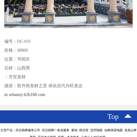
编号：DC-031
价格：48800
位置：书苑区
石材：山西黑
：升官发财
描述：取升棺发财之意 保佑后代兴旺发达
m.whsmzy.b2b168.com
Top
主营产品：武汉殡葬服务公司 武汉殡葬一条龙服务 墓地 殡仪馆 流芳陵园 仙鹤湖湿地园 龙泉山孝