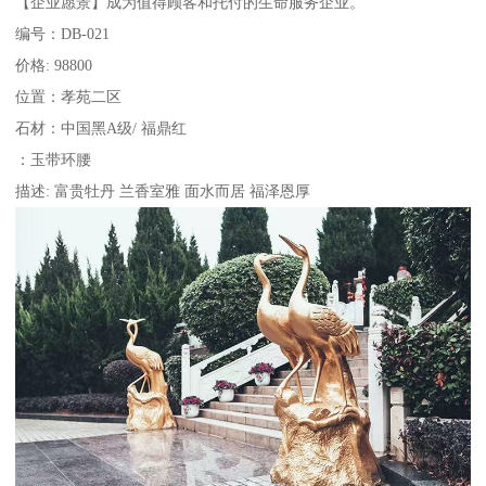
【企业愿景】成为值得顾客和托付的生命服务企业。
编号：DB-021
价格: 98800
位置：孝苑二区
石材：中国黑A级/ 福鼎红
：玉带环腰
描述: 富贵牡丹 兰香室雅 面水而居 福泽恩厚