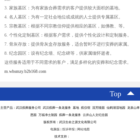
3. 家族墓区：为有家族合葬需求的客户提供较大面积的墓地。
4. 名人墓区：为有一定社会地位或成就的人士提供专属墓区。
5. 宗教墓区：根据不同宗教信仰提供相应的墓区，如佛教、等。
6. 个性化定制墓区：根据客户需求，提供个性化设计和定制服务。
7. 骨灰存放：提供骨灰盒存放服务，适合暂时不进行安葬的家属。
8. 纪念园区：设有纪念墙、纪念碑等，供家属缅怀逝者。
这些服务适用于不同需求的客户，满足多样化的安葬和纪念需求。
m.whsmzy.b2b168.com
Top
主营产品：武汉殡葬服务公司 武汉殡葬一条龙服务 墓地 殡仪馆 流芳陵园 仙鹤湖湿地园 龙泉山孝
恩园 万福净土陵园 殡葬一条龙服务 云井山人文纪念园
版权所有：武汉生命之源文化有限公司
电脑版
|
投诉举报
|
网站地图
技术支持：
八方资源网