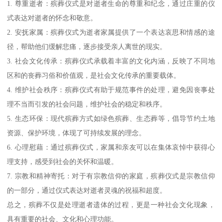
1. 尊重逝者：殡葬仪式是对逝者生命的尊重和纪念，通过庄重的仪
式表达对逝者的怀念和敬意。
2. 安抚家属：殡葬仪式为逝者家属提供了一个表达哀思和情感的途
径，帮助他们缓解悲痛，逐步接受亲人离世的现实。
3. 社会文化传承：殡葬仪式承载着丰富的文化内涵，反映了不同地
区和的丧葬习俗和价值观，是社会文化传承的重要载体。
4. 维护社会秩序：殡葬仪式有助于规范事件的处理，避免因丧事处
理不当而引发的社会问题，维护社会的稳定和秩序。
5. 生态环保：现代殡葬方式如绿色殡葬、生态葬等，倡导节约土地
资源、保护环境，体现了可持续发展的理念。
6. 心理慰藉：通过殡葬仪式，家属和亲友可以在集体哀悼中获得心
理支持，感受到社会的关怀和温暖。
7. 宗教和精神寄托：对于有宗教信仰的家庭，殡葬仪式是宗教信仰
的一部分，通过仪式表达对逝者灵魂的祝福和超度。
总之，殡葬不仅是处理逝者遗体的过程，更是一种社会文化现象，
具有重要的社会、文化和心理功能。