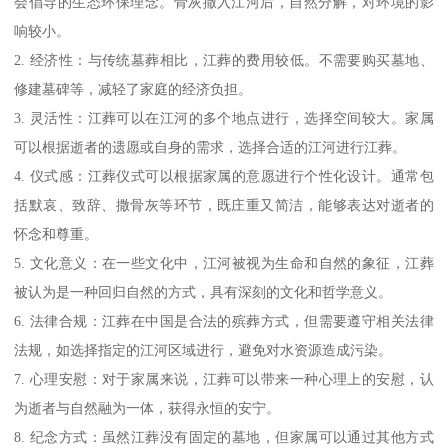
会倡导的生态环保理念。骨灰撒入江河后，自然分解，对环境的影
响较小。
2. 经济性：与传统墓葬相比，江葬的费用较低。不需要购买墓地、
修建墓碑等，减轻了家庭的经济负担。
3. 灵活性：江葬可以在江河的多个地点进行，选择空间较大。家属
可以根据逝者的遗愿或自身的需求，选择合适的江河进行江葬。
4. 仪式感：江葬仪式可以根据家属的意愿进行个性化设计。通常包
括默哀、致辞、撒骨灰等环节，既庄重又简洁，能够表达对逝者的
怀念和尊重。
5. 文化意义：在一些文化中，江河被视为生命和自然的象征，江葬
被认为是一种回归自然的方式，具有深刻的文化和哲学意义。
6. 法律合规：江葬在中国是合法的殡葬方式，但需要遵守相关法律
法规，如选择指定的江河区域进行，避免对水资源造成污染。
7. 心理安慰：对于家属来说，江葬可以带来一种心理上的安慰，认
为逝者与自然融为一体，获得永恒的安宁。
8. 纪念方式：虽然江葬没有固定的墓地，但家属可以通过其他方式