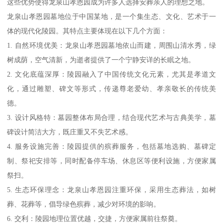
这些优势使得龙泉山孝恩园成为许多人选择安葬亲人的理想之地。
龙泉山孝恩园墓地位于中国某地，是一个集生态、文化、艺术于一
体的现代化陵园。其特点主要体现在以下几个方面：
1. 自然环境优美：龙泉山孝恩园墓地依山而建，周围山清水秀，绿
树成荫，空气清新，为逝者提供了一个宁静安详的长眠之地。
2. 文化底蕴深厚：陵园融入了中国传统文化元素，尤其是孝道文
化，通过雕塑、碑文等形式，传递尊老爱幼、孝亲敬长的传统美
德。
3. 设计风格特：墓园整体布局合理，结合现代艺术与古典美学，墓
碑设计简洁大方，既庄重又不失艺术感。
4. 服务设施完善：陵园提供的殡葬服务，包括墓地选购、墓碑定
制、祭祀安排等，同时配备停车场、休息区等便利设施，方便家属
祭扫。
5. 生态环保理念：龙泉山孝恩园注重环保，采用生态葬法，如树
葬、花葬等，倡导绿色殡葬，减少对环境的影响。
6. 交利：陵园地理位置优越，交捷，方便家属前往祭奠。