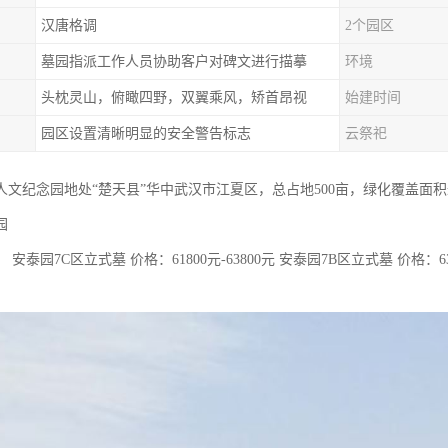
汉唐格调
2个园区
墓园指派工作人员协助客户对碑文进行描摹
环境
头枕灵山，俯瞰四野，双翼乘风，矫首昂视
始建时间
园区设置清晰明显的安全警告标志
云祭祀
人文纪念园地处“楚天县”华中武汉市江夏区，总占地500亩，绿化覆盖面积
园
安泰园7C区立式墓 价格：61800元-63800元 安泰园7B区立式墓 价格：638