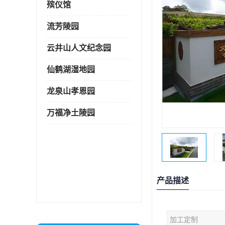
殡仪馆
流芳陵园
云井山人文纪念园
仙鹤湖湿地园
龙泉山孝恩园
万福净土陵园
产品描述
加工定制