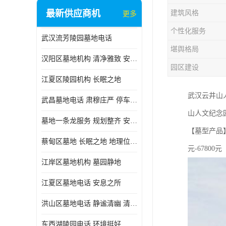
最新供应商机
建筑风格
更多
个性化服务
武汉流芳陵园墓地电话
堪舆格局
汉阳区墓地机构 清净雅致 安息之所
园区建设
江夏区陵园机构 长眠之地
武汉云井山
武昌墓地电话 肃穆庄严 停车方便
山人文纪念
墓地一条龙服务 规划整齐 安息之所
【墓型产品】 
蔡甸区墓地 长眠之地 地理位置好
元-67800元
江岸区墓地机构 墓园静地
江夏区墓地电话 安息之所
洪山区墓地电话 静谧清幽 清净雅致
东西湖陵园电话 环境挺好