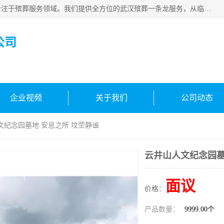
武汉生命之源文化有限公司，秉持着对生命的敬重与关怀，专注于殡葬服务领域。我们提供全方位的武汉殡葬一条龙服务，从临终关怀开始，到后事的妥善处理，每个环节都精心安排。专业团队严格依照规范，为逝者净身、穿衣，庄重地接运遗体，提供优质的遗体整理与妆扮服务。告别仪式策划、火化手续办理以及骨灰安置等事务，也都有专人协助。
公司
企业视频
关于我们
公司动态
文纪念园墓地 安息之所 坟茔静谧
云井山人文纪念园墓
面议
价格：
产品数量：
9999.00个