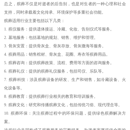
总之，殡葬不仅是对逝者的后告别，也是对生者的一种心理和社会
支持，同时承载着文化传承、环境保护等多重社会功能。
殡葬适用行业主要包括以下几类：
1. 殡仪服务：提供遗体接运、冷藏、化妆、告别仪式等服务。
2. 墓地服务：包括墓地的规划、销售、维护和管理。
3. 骨灰安置：提供骨灰盒、骨灰存放、骨灰撒海等服务。
4. 殡葬用品：销售棺材、骨灰盒、花圈、寿衣等殡葬用品。
5. 殡葬咨询：提供殡葬政策、流程、费用等方面的咨询服务。
6. 殡葬礼仪：提供的殡葬礼仪服务，包括司仪、乐队等。
7. 殡葬科技：涉及殡葬设备的研发、生产和销售，如冷藏设备、火
化设备等。
8. 殡葬教育：提供殡葬行业相关的教育和培训服务。
9. 殡葬文化：研究和传播殡葬文化，包括传统习俗、现代理念等。
10. 殡葬环保：关注殡葬过程中的环保问题，提供绿色殡葬解决方
案。
这些行业共同构成了殡葬服务的完整链条，为逝者家属提供全面的