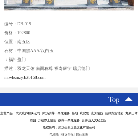
编号：DB-019
价格：192800
位置：南五区
石材：中国黑AAA/汉白玉
：福祉盈门
描述：双龙天佑 南面称尊 福寿康宁 瑞启德门
m.whsmzy.b2b168.com
Top
主营产品：武汉殡葬服务公司 武汉殡葬一条龙服务 墓地 殡仪馆 流芳陵园 仙鹤湖湿地园 龙泉山孝
恩园 万福净土陵园 殡葬一条龙服务 云井山人文纪念园
版权所有：武汉生命之源文化有限公司
电脑版
|
投诉举报
|
网站地图