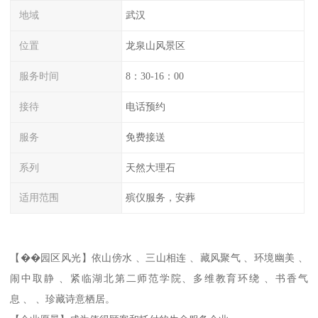
地域
武汉
位置
龙泉山风景区
服务时间
8：30-16：00
接待
电话预约
服务
免费接送
系列
天然大理石
适用范围
殡仪服务，安葬
【��园区风光】依山傍水 、三山相连 、藏风聚气 、环境幽美 、
闹中取静 、紧临湖北第二师范学院、多维教育环绕 、书香气
息 、 、珍藏诗意栖居。