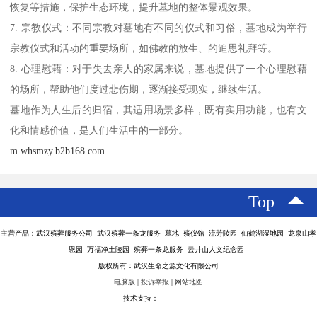
恢复等措施，保护生态环境，提升墓地的整体景观效果。
7. 宗教仪式：不同宗教对墓地有不同的仪式和习俗，墓地成为举行
宗教仪式和活动的重要场所，如佛教的放生、的追思礼拜等。
8. 心理慰藉：对于失去亲人的家属来说，墓地提供了一个心理慰藉
的场所，帮助他们度过悲伤期，逐渐接受现实，继续生活。
墓地作为人生后的归宿，其适用场景多样，既有实用功能，也有文
化和情感价值，是人们生活中的一部分。
m.whsmzy.b2b168.com
Top
主营产品：武汉殡葬服务公司 武汉殡葬一条龙服务 墓地 殡仪馆 流芳陵园 仙鹤湖湿地园 龙泉山孝
恩园 万福净土陵园 殡葬一条龙服务 云井山人文纪念园
版权所有：武汉生命之源文化有限公司
电脑版
|
投诉举报
|
网站地图
技术支持：
八方资源网