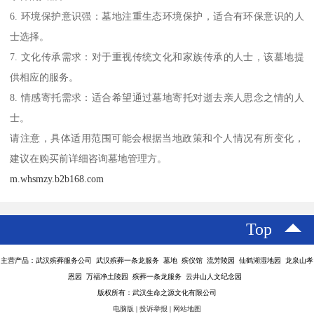
6. 环境保护意识强：墓地注重生态环境保护，适合有环保意识的人
士选择。
7. 文化传承需求：对于重视传统文化和家族传承的人士，该墓地提
供相应的服务。
8. 情感寄托需求：适合希望通过墓地寄托对逝去亲人思念之情的人
士。
请注意，具体适用范围可能会根据当地政策和个人情况有所变化，
建议在购买前详细咨询墓地管理方。
m.whsmzy.b2b168.com
Top
主营产品：武汉殡葬服务公司 武汉殡葬一条龙服务 墓地 殡仪馆 流芳陵园 仙鹤湖湿地园 龙泉山孝
恩园 万福净土陵园 殡葬一条龙服务 云井山人文纪念园
版权所有：武汉生命之源文化有限公司
电脑版
|
投诉举报
|
网站地图