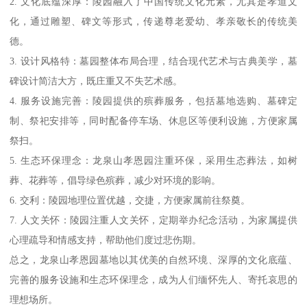
2. 文化底蕴深厚：陵园融入了中国传统文化元素，尤其是孝道文
化，通过雕塑、碑文等形式，传递尊老爱幼、孝亲敬长的传统美
德。
3. 设计风格特：墓园整体布局合理，结合现代艺术与古典美学，墓
碑设计简洁大方，既庄重又不失艺术感。
4. 服务设施完善：陵园提供的殡葬服务，包括墓地选购、墓碑定
制、祭祀安排等，同时配备停车场、休息区等便利设施，方便家属
祭扫。
5. 生态环保理念：龙泉山孝恩园注重环保，采用生态葬法，如树
葬、花葬等，倡导绿色殡葬，减少对环境的影响。
6. 交利：陵园地理位置优越，交捷，方便家属前往祭奠。
7. 人文关怀：陵园注重人文关怀，定期举办纪念活动，为家属提供
心理疏导和情感支持，帮助他们度过悲伤期。
总之，龙泉山孝恩园墓地以其优美的自然环境、深厚的文化底蕴、
完善的服务设施和生态环保理念，成为人们缅怀先人、寄托哀思的
理想场所。