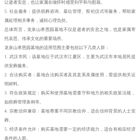
让逝者安息，也让家属在缅怀时感受到平和与慰藉。
5. 社会服务：提供殡葬咨询、墓位管理、祭祀仪式等服务，帮助家
属处理相关事务，减轻心理负担。
总体而言，龙泉山孝恩园墓地不仅是逝者的安息之地，也是家属寄
托哀思、传承文化的重要场所。
龙泉山孝恩园墓地的适用范围主要包括以下几类人群：
1. 武汉市民：该墓地位于武汉市江夏区，主要为武汉市本地居民提
供安葬服务。
2. 合法购买者：墓地合法购买者及其直系亲属使用，需提供相关证
明材料。
3. 符合政策规定：购买和使用墓地需遵守和地方的相关政策法规，
如殡葬管理条例等。
4. 宗教信仰兼容：墓地尊重不同宗教信仰，适合信仰背景的人士安
葬。
5. 经济条件允许：购买墓地需要一定的经济能力，适合有相应经济
条件的人群。