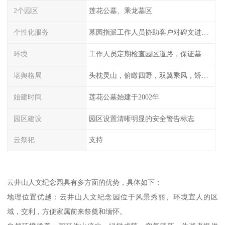
2个园区
莲花公墓、乘龙墓区
个性化服务
墓园指派工作人员协助客户对碑文进行描摹
环境
工作人员定期检查园区道路，保证墓园、墓位间的道路便捷、平整
堪舆格局
头枕灵山，俯瞰四野，双翼乘风，矫首昂视
始建时间
莲花公墓始建于2002年
园区建设
园区设置清晰明显的安全警告标志
云祭祀
支持
云井山人文纪念园具有多方面的优势，具体如下：
地理位置优越：云井山人文纪念园位于风景秀丽、环境宜人的区
域，交利，方便家属前来祭奠和缅怀。