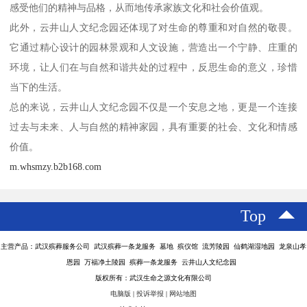
感受他们的精神与品格，从而地传承家族文化和社会价值观。
此外，云井山人文纪念园还体现了对生命的尊重和对自然的敬畏。
它通过精心设计的园林景观和人文设施，营造出一个宁静、庄重的
环境，让人们在与自然和谐共处的过程中，反思生命的意义，珍惜
当下的生活。
总的来说，云井山人文纪念园不仅是一个安息之地，更是一个连接
过去与未来、人与自然的精神家园，具有重要的社会、文化和情感
价值。
m.whsmzy.b2b168.com
Top
主营产品：武汉殡葬服务公司 武汉殡葬一条龙服务 墓地 殡仪馆 流芳陵园 仙鹤湖湿地园 龙泉山孝
恩园 万福净土陵园 殡葬一条龙服务 云井山人文纪念园
版权所有：武汉生命之源文化有限公司
电脑版
|
投诉举报
|
网站地图