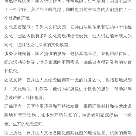
自然环境优美：园区依山傍水，绿树成荫，空气清新，为逝者提供
了一个宁静、安详的长眠之地，同时也为前来悼念的人们提供了一
个舒适的环境。
文化底蕴深厚：作为人文纪念园，云井山注重传承和弘扬中华传统
文化，园区内设有多种文化景观和纪念设施，让人们在缅怀亲人的
同时，也能感受到深厚的文化氛围。
服务设施完善：园区提供的服务，包括墓地管理、祭祀用品供应、
纪念活动策划等，满足家属的不同需求，确保逝者得到妥善的安置
和纪念。
团队支持：云井山人文纪念园拥有一支的服务团队，包括墓地规划
师、文化顾问、礼仪等，他们为家属提供个性化的服务，帮助家属
度过难关，缅怀逝者。
环保理念：园区注重环保和可持续发展，采用环保材料和技术建设
墓地和管理设施，减少对环境的影响，为逝者和家属提供一个绿
色、生态的纪念空间。
综上所述，云井山人文纪念园凭借其优越的地理位置、优美的自然