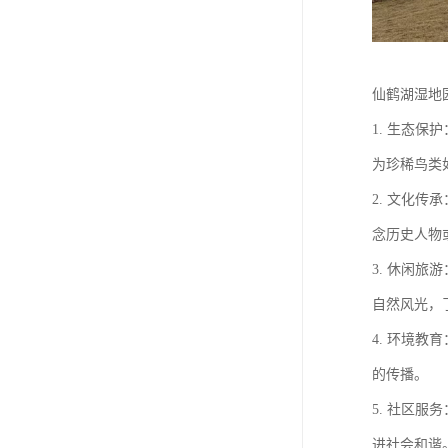
仙鹤湖湿地
1. 生态
为珍稀鸟类
2. 文化
念历史人物
3. 休闲
自然风光，
4. 环境
的传播。
5. 社区
进社会和谐