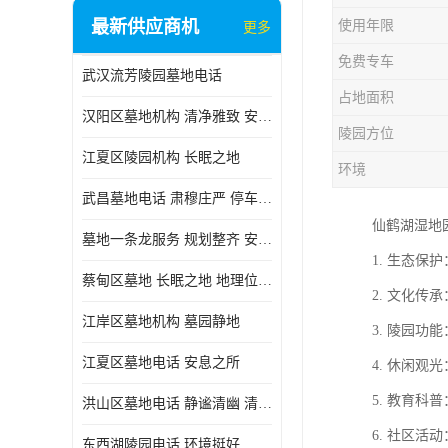
最新供应商机
使用年限
更多
免费专车
武汉流芳陵园墓地电话
占地面积
汉阳区墓地机构 清净雅致 安息之所
陵园方位
江夏区陵园机构 长眠之地
环境
武昌墓地电话 肃穆庄严 停车方便
仙鹤湖湿地
墓地一条龙服务 规划整齐 安息之所
1. 生态
蔡甸区墓地 长眠之地 地理位置好
2. 文化
江岸区墓地机构 墓园静地
3. 陵园
江夏区墓地电话 安息之所
4. 休闲
5. 教育
洪山区墓地电话 静谧清幽 清净雅致
6. 社区
东西湖陵园电话 环境挺好