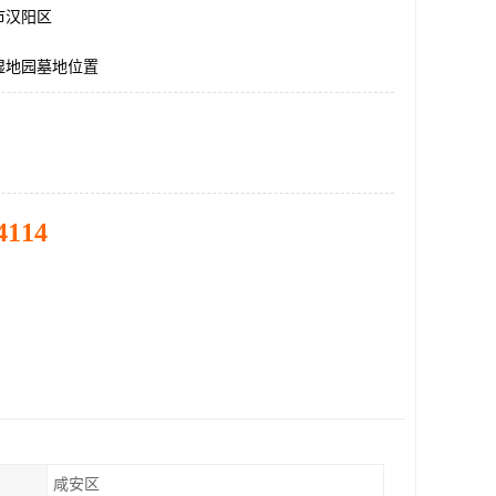
市汉阳区
湿地园墓地位置
4114
咸安区