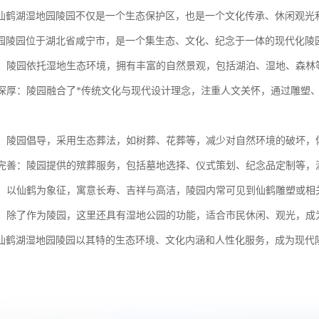
仙鹤湖湿地园陵园不仅是一个生态保护区，也是一个文化传承、休闲观光
园陵园位于湖北省咸宁市，是一个集生态、文化、纪念于一体的现代化陵
优美：陵园依托湿地生态环境，拥有丰富的自然景观，包括湖泊、湿地、森
底蕴深厚：陵园融合了*传统文化与现代设计理念，注重人文关怀，通过雕塑
理念：陵园倡导，采用生态葬法，如树葬、花葬等，减少对自然环境的破坏
设施完善：陵园提供的殡葬服务，包括墓地选择、仪式策划、纪念品定制等
文化：以仙鹤为象征，寓意长寿、吉祥与高洁，陵园内常可见到仙鹤雕塑或
功能：除了作为陵园，这里还具有湿地公园的功能，适合市民休闲、观光，
仙鹤湖湿地园陵园以其特的生态环境、文化内涵和人性化服务，成为现代