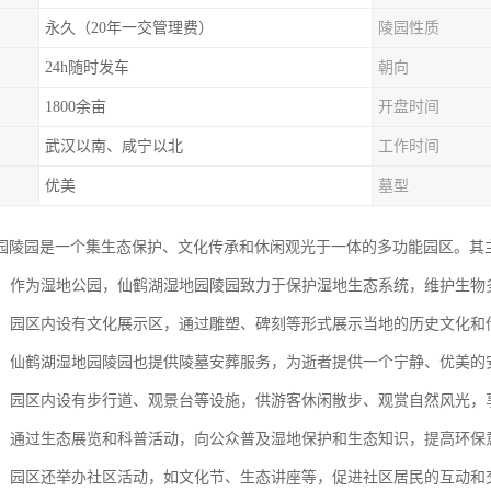
永久（20年一交管理费）
陵园性质
24h随时发车
朝向
1800余亩
开盘时间
武汉以南、咸宁以北
工作时间
优美
墓型
园陵园是一个集生态保护、文化传承和休闲观光于一体的多功能园区。其
保护：作为湿地公园，仙鹤湖湿地园陵园致力于保护湿地生态系统，维护生
传承：园区内设有文化展示区，通过雕塑、碑刻等形式展示当地的历史文化
功能：仙鹤湖湿地园陵园也提供陵墓安葬服务，为逝者提供一个宁静、优美
观光：园区内设有步行道、观景台等设施，供游客休闲散步、观赏自然风光
科普：通过生态展览和科普活动，向公众普及湿地保护和生态知识，提高环保
活动：园区还举办社区活动，如文化节、生态讲座等，促进社区居民的互动和