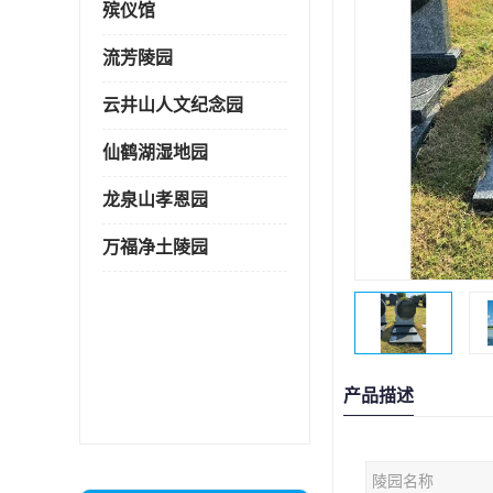
殡仪馆
流芳陵园
云井山人文纪念园
仙鹤湖湿地园
龙泉山孝恩园
万福净土陵园
产品描述
陵园名称