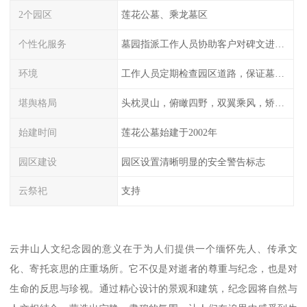
2个园区
莲花公墓、乘龙墓区
个性化服务
墓园指派工作人员协助客户对碑文进行描摹
环境
工作人员定期检查园区道路，保证墓园、墓位间的道路便捷、平整
堪舆格局
头枕灵山，俯瞰四野，双翼乘风，矫首昂视
始建时间
莲花公墓始建于2002年
园区建设
园区设置清晰明显的安全警告标志
云祭祀
支持
云井山人文纪念园的意义在于为人们提供一个缅怀先人、传承文
化、寄托哀思的庄重场所。它不仅是对逝者的尊重与纪念，也是对
生命的反思与珍视。通过精心设计的景观和建筑，纪念园将自然与