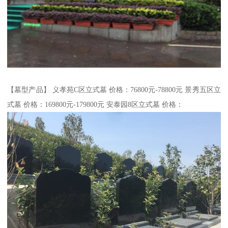
【墓型产品】 义孝苑C区立式墓 价格：76800元-78800元 景秀五区立
式墓 价格：169800元-179800元 安泰园8区立式墓 价格：